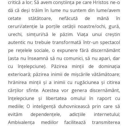
critică a lor; Să avem conștiința pe care Hristos ne-o
dă că deși trăim în lume nu suntem din lume/avem
cetate stătătoare, nefăcută de mână în
ceruri/atenție la porțile cetății noastre/ochi, gură,
urechi, simțuri/să le păzim. Viața unui creștin
autentic nu trebuie transformată într-un spectacol
pe rețelele sociale, o expunere fără discernământ
(asta nu înseamnă să nu comunici, să nu apari, dar
cu înțelepciune). Păzirea minții de dominația
exterioară; păzirea inimii de mișcările vătămătoare;
hrănirea minții și a inimii cu rugăciunea și citirea
cărților sfinte. Acestea vor genera discernământ,
înțelepciune și libertatea omului în raport cu
mediile; O inteligență duhovnicească prin care să
evităm dependențele, adicțiile internetului;
Ambivalența mediilor facilitează transmiterea