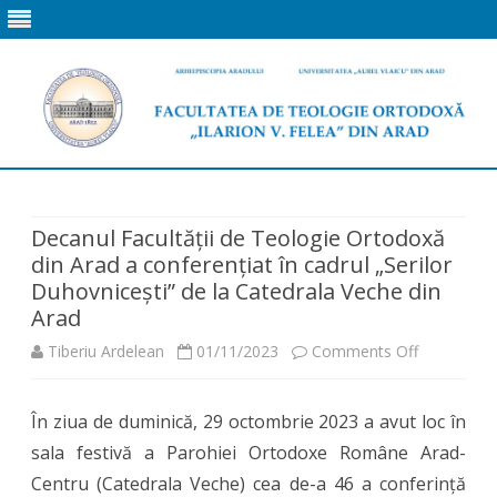
Skip
to
content
Decanul Facultății de Teologie Ortodoxă
din Arad a conferențiat în cadrul „Serilor
Duhovnicești” de la Catedrala Veche din
Arad
on
Tiberiu Ardelean
01/11/2023
Comments Off
Decanul
În ziua de duminică, 29 octombrie 2023 a avut loc în
Facultății
sala festivă a Parohiei Ortodoxe Române Arad-
de
Centru (Catedrala Veche) cea de-a 46 a conferință