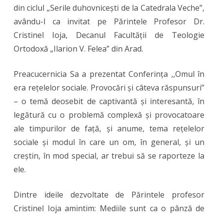
Teologie
din ciclul „Serile duhovnicești de la Catedrala Veche”,
avându-l ca invitat pe Părintele Profesor Dr.
Ortodoxă
Cristinel Ioja, Decanul Facultății de Teologie
din
Ortodoxă „Ilarion V. Felea” din Arad.
Arad
a
Preacucernicia Sa a prezentat Conferința ,,Omul în
era rețelelor sociale. Provocări și câteva răspunsuri”
conferenți
– o temă deosebit de captivantă și interesantă, în
în
legătură cu o problemă complexă și provocatoare
cadrul
ale timpurilor de față, și anume, tema rețelelor
„Serilor
sociale și modul în care un om, în general, și un
creștin, în mod special, ar trebui să se raporteze la
Duhovniceș
ele.
de
la
Dintre ideile dezvoltate de Părintele profesor
Cristinel Ioja amintim: Mediile sunt ca o pânză de
Catedrala