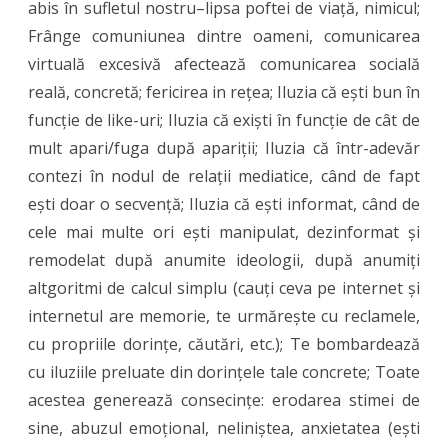
abis în sufletul nostru–lipsa poftei de viață, nimicul;
Frânge comuniunea dintre oameni, comunicarea
virtuală excesivă afectează comunicarea socială
reală, concretă; fericirea in rețea; Iluzia că ești bun în
funcție de like-uri; Iluzia că exiști în funcție de cât de
mult apari/fuga după apariții; Iluzia că într-adevăr
contezi în nodul de relații mediatice, când de fapt
ești doar o secvență; Iluzia că ești informat, când de
cele mai multe ori ești manipulat, dezinformat și
remodelat după anumite ideologii, după anumiți
altgoritmi de calcul simplu (cauți ceva pe internet și
internetul are memorie, te urmărește cu reclamele,
cu propriile dorințe, căutări, etc.); Te bombardează
cu iluziile preluate din dorințele tale concrete; Toate
acestea generează consecințe: erodarea stimei de
sine, abuzul emoțional, neliniștea, anxietatea (ești