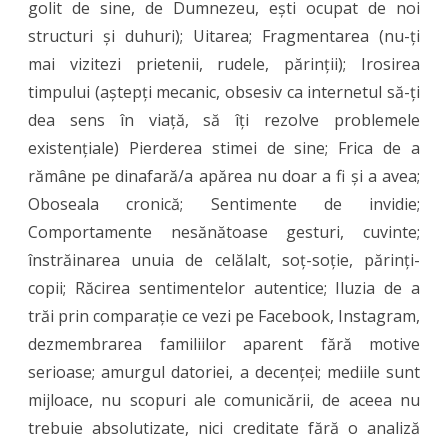
golit de sine, de Dumnezeu, ești ocupat de noi
structuri și duhuri); Uitarea; Fragmentarea (nu-ți
mai vizitezi prietenii, rudele, părinții); Irosirea
timpului (aștepți mecanic, obsesiv ca internetul să-ți
dea sens în viață, să îți rezolve problemele
existențiale) Pierderea stimei de sine; Frica de a
rămâne pe dinafară/a apărea nu doar a fi și a avea;
Oboseala cronică; Sentimente de invidie;
Comportamente nesănătoase gesturi, cuvinte;
înstrăinarea unuia de celălalt, soț-soție, părinți-
copii; Răcirea sentimentelor autentice; Iluzia de a
trăi prin comparație ce vezi pe Facebook, Instagram,
dezmembrarea familiilor aparent fără motive
serioase; amurgul datoriei, a decenței; mediile sunt
mijloace, nu scopuri ale comunicării, de aceea nu
trebuie absolutizate, nici creditate fără o analiză