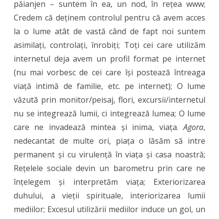
păianjen – suntem în ea, un nod, în rețea www;
Veche
Credem că deținem controlul pentru că avem acces
din
la o lume atât de vastă când de fapt noi suntem
Arad
asimilați, controlați, înrobiți; Toți cei care utilizăm
internetul deja avem un profil format pe internet
(nu mai vorbesc de cei care își postează întreaga
viață intimă de familie, etc. pe internet); O lume
văzută prin monitor/peisaj, flori, excursii/internetul
nu se integrează lumii, ci integrează lumea; O lume
care ne invadează mintea și inima, viața.
Agora
,
nedecantat de multe ori, piața o lăsăm să intre
permanent și cu virulență în viața și casa noastră;
Rețelele sociale devin un barometru prin care ne
înțelegem și interpretăm viața; Exteriorizarea
duhului, a vieții spirituale, interiorizarea lumii
mediilor; Excesul utilizării mediilor induce un gol, un