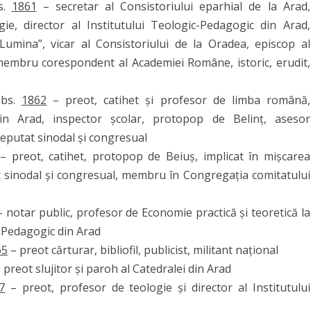
s.
1861
– secretar al Consistoriului eparhial de la Arad,
e, director al Institutului Teologic-Pedagogic din Arad,
„Lumina”, vicar al Consistoriului de la Oradea, episcop al
, membru corespondent al Academiei Române, istoric, erudit,
abs.
1862
– preot, catihet și profesor de limba română,
din Arad, inspector școlar, protopop de Belinț, asesor
 deputat sinodal și congresual
– preot, catihet, protopop de Beiuș, implicat în mișcarea
t sinodal și congresual, membru în Congregația comitatului
 notar public, profesor de Economie practică și teoretică la
c-Pedagogic din Arad
65
– preot cărturar, bibliofil, publicist, militant național
 preot slujitor și paroh al Catedralei din Arad
7
– preot, profesor de teologie și director al Institutului