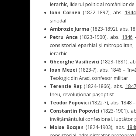
ierarhic, liderul politic al românilor d
Ioan Cornea
(1822-1897), abs.
1844
sinodal
Ambrozie Jurma
(1823-1892), abs.
18
Petru Anca
(1823-1900), abs.
1846
–
consistorial eparhial și mitropolita
ierarhic
Gheorghe Vasilievici
(1823-1881), ab
Ioan Mezei
(1823-?), abs.
1846
– învă
Teologic din Arad, confesor militar
Terentie Raț
(1824-1866), abs.
184
Ineu, revoluționar pașoptist
Teodor Popovici
(1822-?), abs.
1848
–
Constantin Popovici
(1823-1901), a
învățământului confesional, luptător 
Moise Bocșan
(1824-1903), abs.
184
consistorial, administrator protoprezb