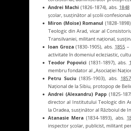
Andrei Machi
(1826-1874), abs.
1848
școlar, susținător al școlii confesiona
Miron (Moise) Romanul
(1828-1898)
Teologic din Arad, vicar al Consistori
Transilvaniei, militant național, susți
Ioan Groza
(1830-1905), abs.
1855
– 
activitate în domeniul ecleziastic, cultu
Teodor Popovici
(1831-1897), abs.
membru fondator al „Asociației Națio
Petru Suciu
(1835-1903), abs.
1857
Național de la Sibiu, protopop de Beli
Andrei (Alexandru) Papp
(1825-187
director al Institutului Teologic din Ar
la Oradea, susținător al Războiul de 
Atanasie Mera
(1834-1893), abs.
1
inspector școlar, publicist, militant p