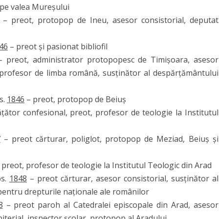
e pe valea Mureșului
– preot, protopop de Ineu, asesor consistorial, deputat
46
– preot și pasionat bibliofil
 preot, administrator protopopesc de Timișoara, asesor
n, profesor de limba română, susținător al despărțământului
s.
1846
– preot, protopop de Beiuș
țător confesional, preot, profesor de teologie la Institutul
7
– preot cărturar, poliglot, protopop de Meziad, Beiuș și
 preot, profesor de teologie la Institutul Teologic din Arad
bs.
1848
– preot cărturar, asesor consistorial, susținător al
pentru drepturile naționale ale românilor
8
– preot paroh al Catedralei episcopale din Arad, asesor
iterial, inspector școlar, protopop al Aradului