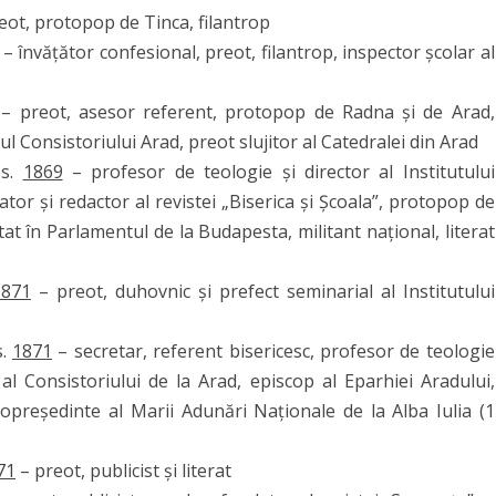
eot, protopop de Tinca, filantrop
– învățător confesional, preot, filantrop, inspector școlar al
– preot, asesor referent, protopop de Radna și de Arad,
l Consistoriului Arad, preot slujitor al Catedralei din Arad
bs.
1869
– profesor de teologie și director al Institutului
or și redactor al revistei „Biserica și Școala”, protopop de
tat în Parlamentul de la Budapesta, militant național, literat
1871
– preot, duhovnic și prefect seminarial al Institutului
s.
1871
– secretar, referent bisericesc, profesor de teologie
 al Consistoriului de la Arad, episcop al Eparhiei Aradului,
 copreședinte al Marii Adunări Naționale de la Alba Iulia (1
71
– preot, publicist și literat