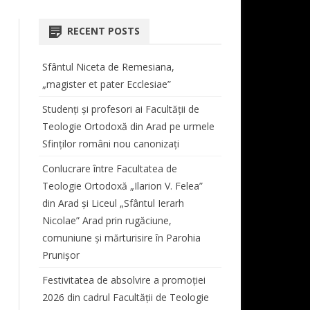
COORDONATOR CENTRU
AT
ORARE LICENȚĂ ȘI MASTER
TEOLOGIE DOGMATICĂ
 STUDII LICENȚĂ
BIBLIOTECA FACULTĂȚII
RECENT POSTS
REVISTA “STUDIA THEOLOGICA
 ŞI VIAŢĂ
PROGRAMARE EXAMENE
ISTORIA BISERICII ORTODOXE
SIMPOZIOANE
ET HISTORICA ARADENSIA”
CABINET MUZICĂ
ROMÂNE
Sfântul Niceta de Remesiana,
TUTORI DE AN
CONFERINȚE
REGULAMENT TUTORIAT
DOCUMENTE CENTRU DE
„magister et pater Ecclesiae”
MASTER
TEOLOGIE MORALĂ ȘI
STUDII
TAXE
STUDIA DOCTORALIA
ANUL I
SPIRITUALITATE ORTODOXĂ
Studenți și profesori ai Facultății de
E STUDII MASTER
Teologie Ortodoxă din Arad pe urmele
BURSE
COLECȚIA STUDIA DOCTORALIA
ANUL II
TEOLOGIE LITURGICĂ
Sfinților români nou canonizați
PROGRAM LITURGIC –
ANUL III
TEOLOGIE BIBLICĂ
Conlucrare între Facultatea de
DUHOVNICESC
ANUL IV
Teologie Ortodoxă „Ilarion V. Felea”
CORUL BĂRBĂTESC „ATANASIE
din Arad și Liceul „Sfântul Ierarh
LIPOVAN”
Nicolae” Arad prin rugăciune,
comuniune și mărturisire în Parohia
PROGRAM SECRETARIAT
Prunișor
ERASMUS
Festivitatea de absolvire a promoției
2026 din cadrul Facultății de Teologie
AUDIENȚE
AUDIENȚE DECAN