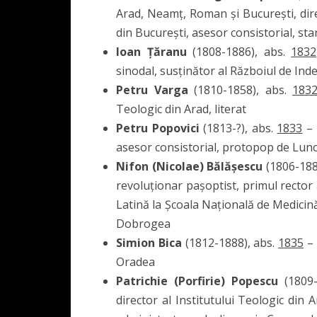
Arad, Neamț, Roman și București, direc
din București, asesor consistorial, sta
Ioan Țăranu
(1808-1886), abs.
1832
sinodal, susținător al Războiul de In
Petru Varga
(1810-1858), abs.
183
Teologic din Arad, literat
Petru Popovici
(1813-?), abs.
1833
– 
asesor consistorial, protopop de Lunc
Nifon (Nicolae) Bălășescu
(1806-188
revoluționar pașoptist, primul rector 
Latină la Școala Națională de Medicină
Dobrogea
Simion Bica
(1812-1888), abs.
1835
– 
Oradea
Patrichie (Porfirie) Popescu
(1809-
director al Institutului Teologic din A