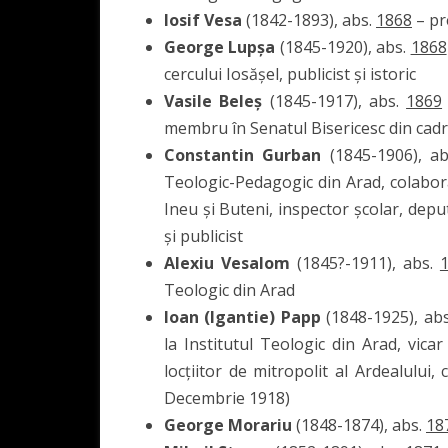
Iosif Vesa
(1842-1893), abs.
1868
– pr
George Lupșa
(1845-1920), abs.
1868
cercului Iosășel, publicist și istoric
Vasile Beleș
(1845-1917), abs.
1869
membru în Senatul Bisericesc din cadru
Constantin Gurban
(1845-1906), a
Teologic-Pedagogic din Arad, colaborat
Ineu și Buteni, inspector școlar, depu
și publicist
Alexiu Vesalom
(1845?-1911), abs.
Teologic din Arad
Ioan (Igantie) Papp
(1848-1925), ab
la Institutul Teologic din Arad, vicar
locțiitor de mitropolit al Ardealului,
Decembrie 1918)
George Morariu
(1848-1874), abs.
18