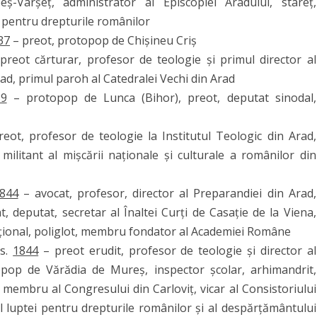
eș-Vârșeț, administrator al Episcopiei Aradului, stareț,
 pentru drepturile românilor
37
– preot, protopop de Chișineu Criș
reot cărturar, profesor de teologie și primul director al
ad, primul paroh al Catedralei Vechi din Arad
39
– protopop de Lunca (Bihor), preot, deputat sinodal,
eot, profesor de teologie la Institutul Teologic din Arad,
militant al mișcării naționale și culturale a românilor din
844
– avocat, profesor, director al Preparandiei din Arad,
at, deputat, secretar al Înaltei Curți de Casație de la Viena,
 național, poliglot, membru fondator al Academiei Române
bs.
1844
– preot erudit, profesor de teologie și director al
topop de Vărădia de Mureș, inspector școlar, arhimandrit,
 membru al Congresului din Carloviț, vicar al Consistoriului
al luptei pentru drepturile românilor și al despărțământului