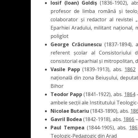
Iosif (Ioan) Goldiș
(1836-1902), ab
profesor de limba română și teologi
colaborator și redactor al revistei 
Eparhiei Aradului, militant național
poliglot
George Crăciunescu
(1837-1894), 
referent școlar al Consistoriului 
consistorial eparhial și mitropolitan,
Vasile Papp
(1839-1913), abs.
1862
națională din zona Beiușului, deputa
Bihor
Teodor Papp
(1841-1922), abs.
1864
–
ambele secții ale Institutului Teologi
Nicolae Butariu
(1843-1890), abs.
18
Gavril Bodea
(1842-1918), abs.
1866
–
Paul Tempea
(1844-1905), abs.
186
Teologic-Pedagogic din Arad