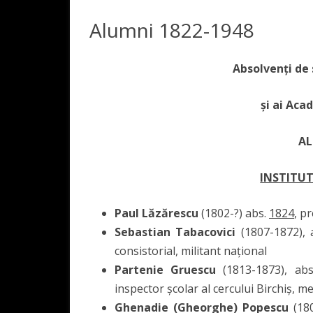
200 DE ANI
Alumni 1822-1948
PREZENTAREA FACULTĂȚII
DIRECTORII/RECTORII –
CONDUCEREA FACULTĂȚII
DECAN
INSTITUTULUI/ACADEMI
Absolvenți de 
RESURSĂ UMANĂ
DIRECTOR 
CORPUL PR
PROFESORII INSTITUTUL
și ai Aca
ACADEMIEI – FACULTĂȚII
CONSILIUL F
REPREZENTA
UAV
DECANII FACULTĂȚII
AL
CONSILIUL
COLECȚIA IN HONOREM
INSTITUT
Paul Lăzărescu
(1802-?) abs.
1824
, pr
Sebastian Tabacovici
(1807-1872), 
consistorial, militant național
Partenie Gruescu
(1813-1873), ab
inspector școlar al cercului Birchiș, 
Ghenadie (Gheorghe) Popescu
(180