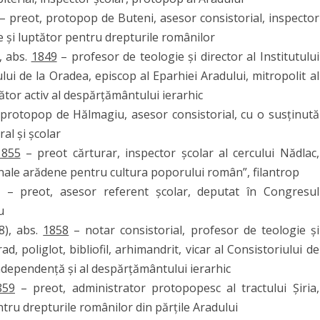
– preot, protopop de Buteni, asesor consistorial, inspector
le și luptător pentru drepturile românilor
, abs.
1849
– profesor de teologie și director al Institutului
ului de la Oradea, episcop al Eparhiei Aradului, mitropolit al
nător activ al despărțământului ierarhic
protopop de Hălmagiu, asesor consistorial, cu o susținută
ral și școlar
1855
– preot cărturar, inspector școlar al cercului Nădlac,
nale arădene pentru cultura poporului român”, filantrop
– preot, asesor referent școlar, deputat în Congresul
u
8), abs.
1858
– notar consistorial, profesor de teologie și
ad, poliglot, bibliofil, arhimandrit, vicar al Consistoriului de
Independență și al despărțământului ierarhic
859
– preot, administrator protopopesc al tractului Șiria,
entru drepturile românilor din părțile Aradului