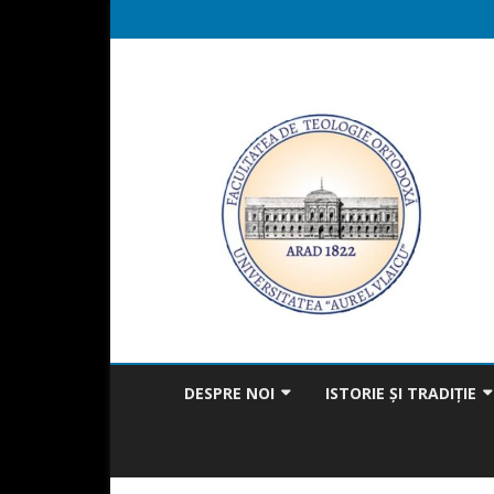
DESPRE NOI
ISTORIE ȘI TRADIȚIE
MISIUNEA FACULTĂȚII
BICENTENAR
MESAJUL DECANULUI
TRADIȚIA ÎN ACTUALITAT