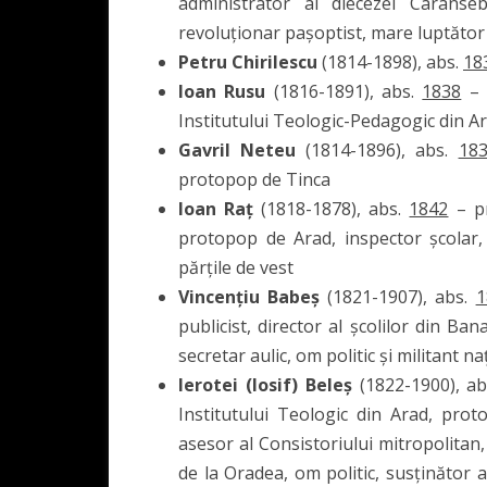
administrator al diecezei Caranseb
revoluționar pașoptist, mare luptător
Petru Chirilescu
(1814-1898), abs.
18
Ioan Rusu
(1816-1891), abs.
1838
– p
Institutului Teologic-Pedagogic din Ar
Gavril Neteu
(1814-1896), abs.
18
protopop de Tinca
Ioan Raț
(1818-1878), abs.
1842
– pr
protopop de Arad, inspector școlar, 
părțile de vest
Vincențiu Babeș
(1821-1907), abs.
1
publicist, director al școlilor din Ban
secretar aulic, om politic și militant
Ierotei (Iosif) Beleș
(1822-1900), a
Institutului Teologic din Arad, pro
asesor al Consistoriului mitropolitan,
de la Oradea, om politic, susținător 