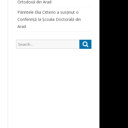
Ortodoxă din Arad
SIMPOZIOANE STUDENȚEȘTI
ORAR CONSULTAȚII PROFESORI
PARTICIPĂRI SIMPOZIOANE
Părintele Elia Citterio a susținut o
Conferință la Școala Doctorală din
CURSURI
Arad
ALUMNI
ALUMNI 1822-1948
Search
Search
DOCUMENTE STUDENȚI
for: