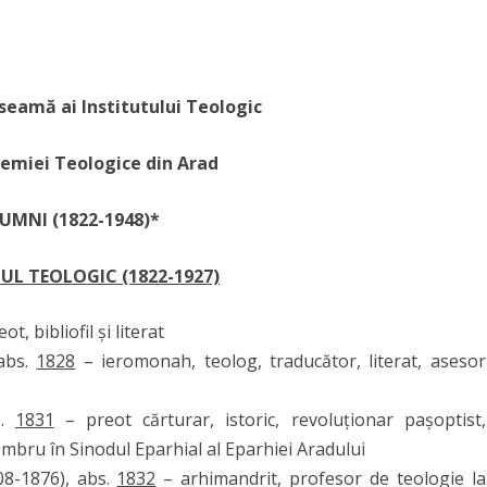
CENTRE DE STUDII ȘI
EVENIMENTE 2026
CENTRUL DE STUDII
CONDUCĂTORI DOCTOR
CREŞTINĂ
CERCETĂRI
TEOLOGICE-ISTORICE ȘI DE
PUBLICAȚII
PLAN ÎNVĂȚĂMÂNT
FINALIZARE
EVENIMENTE 2025
PROGNOZĂ PASTORAL-
CERCETARE DOCTORAT
PASTORAŢIE
REVISTE
TEOLOGIA
PLANURI ȘI RAPOARTE
MISIONARĂ
EI
LITURGICĂ
EVENIMENTE MEDIA
seamă ai Institutului Teologic
MANAGERIALE
SIMPOZIOANE
ANUARUL
INTERNAȚIONALE
DE DEPARTAMENT
OFESORAL
CADRE DIDACTICE TITULARE
CENTRUL DE STUDII FILOCALICE
UI –
ADMITERE 
LINKURI UTILE
FIȘE DISCIPLINE
„SFÂNTUL ISAAC SIRUL”
demiei Teologice din Arad
CĂRȚI PROFESORI
CALEA MÂNTUIRII
NAȚIONALE
ACULTĂȚII
RE ÎN SENATUL
CADRE DIDACTICE ASOCIATE
FINALIZAR
ARHIVĂ
RAPORTUL DECANULUI
COOPERĂRI ACADEMICE
INTERNAȚIONALE
UMNI (1822-
1948)*
 DEPARTAMENTULUI
ETICA UNIVERSITARĂ
NAȚIONALE
UL TEOLOGIC (1822-1927)
COMISII
eot, bibliofil și literat
ALTE DOCUMENTE
abs.
1828
– ieromonah, teolog, traducător, literat, asesor
s.
1831
– preot cărturar, istoric, revoluționar pașoptist,
membru în Sinodul Eparhial al Eparhiei Aradului
8-1876), abs.
1832
– arhimandrit, profesor de teologie la