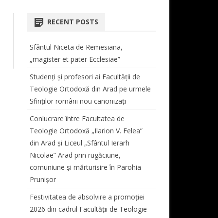
COORDONATOR CENTRU
AT
ORARE LICENȚĂ ȘI MASTER
TEOLOGIE DOGMATICĂ
 STUDII LICENȚĂ
BIBLIOTECA FACULTĂȚII
RECENT POSTS
REVISTA “STUDIA THEOLOGICA
 ŞI VIAŢĂ
PROGRAMARE EXAMENE
ISTORIA BISERICII ORTODOXE
SIMPOZIOANE
ET HISTORICA ARADENSIA”
CABINET MUZICĂ
ROMÂNE
Sfântul Niceta de Remesiana,
TUTORI DE AN
CONFERINȚE
REGULAMENT TUTORIAT
DOCUMENTE CENTRU DE
„magister et pater Ecclesiae”
MASTER
TEOLOGIE MORALĂ ȘI
STUDII
TAXE
STUDIA DOCTORALIA
ANUL I
SPIRITUALITATE ORTODOXĂ
Studenți și profesori ai Facultății de
E STUDII MASTER
Teologie Ortodoxă din Arad pe urmele
BURSE
COLECȚIA STUDIA DOCTORALIA
ANUL II
TEOLOGIE LITURGICĂ
Sfinților români nou canonizați
PROGRAM LITURGIC –
ANUL III
TEOLOGIE BIBLICĂ
Conlucrare între Facultatea de
DUHOVNICESC
ANUL IV
Teologie Ortodoxă „Ilarion V. Felea”
CORUL BĂRBĂTESC „ATANASIE
din Arad și Liceul „Sfântul Ierarh
LIPOVAN”
Nicolae” Arad prin rugăciune,
comuniune și mărturisire în Parohia
PROGRAM SECRETARIAT
Prunișor
ERASMUS
Festivitatea de absolvire a promoției
2026 din cadrul Facultății de Teologie
AUDIENȚE
AUDIENȚE DECAN