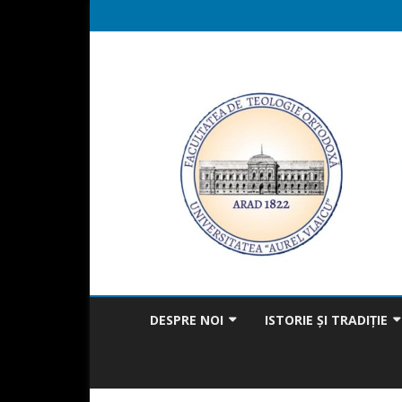
DESPRE NOI
ISTORIE ȘI TRADIȚIE
MISIUNEA FACULTĂȚII
BICENTENAR
MESAJUL DECANULUI
TRADIȚIA ÎN ACTUALITAT