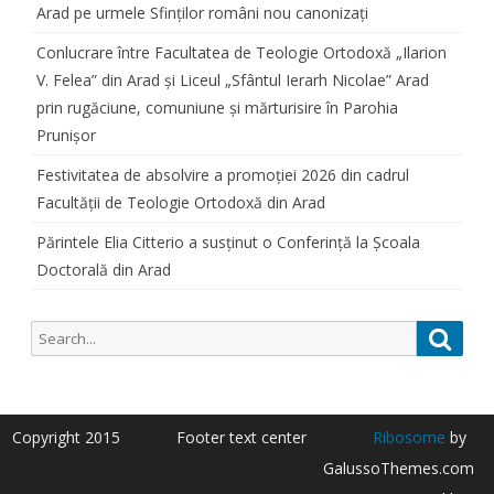
Arad pe urmele Sfinților români nou canonizați
Conlucrare între Facultatea de Teologie Ortodoxă „Ilarion
V. Felea” din Arad și Liceul „Sfântul Ierarh Nicolae” Arad
prin rugăciune, comuniune și mărturisire în Parohia
Prunișor
Festivitatea de absolvire a promoției 2026 din cadrul
Facultății de Teologie Ortodoxă din Arad
Părintele Elia Citterio a susținut o Conferință la Școala
Doctorală din Arad
Search
Searc
for:
Copyright 2015
Footer text center
Ribosome
by
GalussoThemes.com