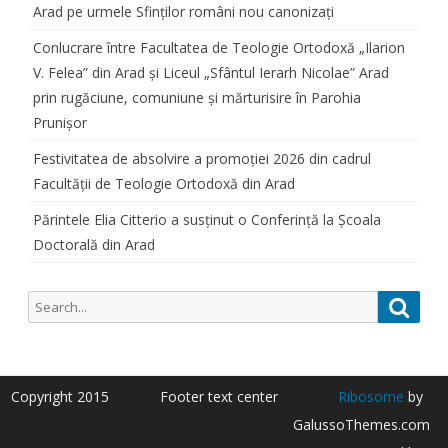
Arad pe urmele Sfinților români nou canonizați
Conlucrare între Facultatea de Teologie Ortodoxă „Ilarion
V. Felea” din Arad și Liceul „Sfântul Ierarh Nicolae” Arad
prin rugăciune, comuniune și mărturisire în Parohia
Prunișor
Festivitatea de absolvire a promoției 2026 din cadrul
Facultății de Teologie Ortodoxă din Arad
Părintele Elia Citterio a susținut o Conferință la Școala
Doctorală din Arad
Search
Searc
for:
Copyright 2015
Footer text center
Ribosome
by
GalussoThemes.com