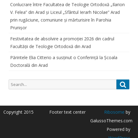
Conlucrare între Facultatea de Teologie Ortodoxă „Ilarion
V. Felea” din Arad și Liceul „Sfântul Ierarh Nicolae” Arad
prin rugăciune, comuniune și mărturisire în Parohia
Prunișor
Festivitatea de absolvire a promoției 2026 din cadrul
Facultății de Teologie Ortodoxă din Arad
Părintele Elia Citterio a susținut o Conferință la Școala
Doctorală din Arad
Search
Searc
for:
Copyright 2015
Footer text center
Ribosome
by
GalussoThemes.com
Powered by
WordPress