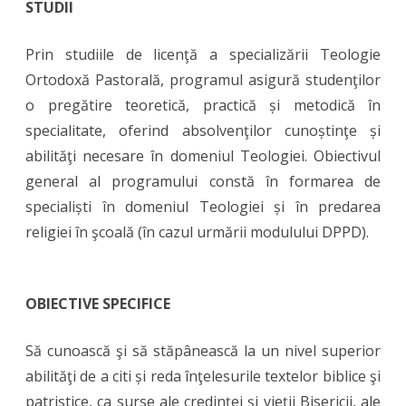
STUDII
Prin studiile de licenţă a specializării Teologie
Ortodoxă Pastorală, programul asigură studenţilor
o
pregătire teoretică, practică și metodică în
specialitate, oferind absolvenţilor cunoștinţe și
abilităţi necesare în domeniul Teologiei. Obiectivul
general al programului constă în formarea de
specialiști în domeniul Teologiei și în predarea
religiei în şcoală (în cazul urmării modulului DPPD).
OBIECTIVE SPECIFICE
Să cunoască şi să stăpânească la un nivel superior
abilităţi de a citi și reda înţelesurile textelor biblice şi
patristice, ca surse ale credinţei şi vieţii Bisericii, ale