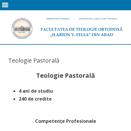
Skip
to
content
Teologie Pastorală
Teologie Pastorală
4 ani de studiu
240 de credite
Competențe Profesionale