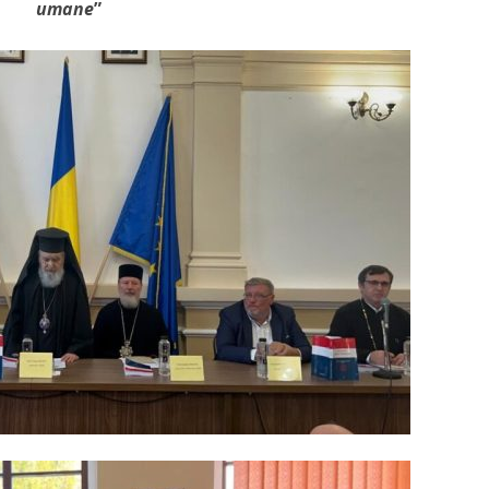
umane
”