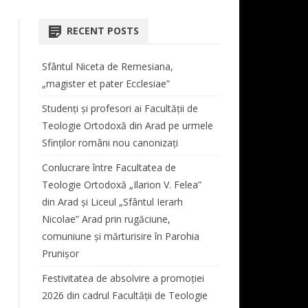
COORDONATOR CENTRU
AT
ORARE LICENȚĂ ȘI MASTER
TEOLOGIE DOGMATICĂ
 STUDII LICENȚĂ
BIBLIOTECA FACULTĂȚII
RECENT POSTS
REVISTA “STUDIA THEOLOGICA
 ŞI VIAŢĂ
PROGRAMARE EXAMENE
ISTORIA BISERICII ORTODOXE
SIMPOZIOANE
ET HISTORICA ARADENSIA”
CABINET MUZICĂ
ROMÂNE
Sfântul Niceta de Remesiana,
TUTORI DE AN
CONFERINȚE
REGULAMENT TUTORIAT
DOCUMENTE CENTRU DE
„magister et pater Ecclesiae”
MASTER
TEOLOGIE MORALĂ ȘI
STUDII
TAXE
STUDIA DOCTORALIA
ANUL I
SPIRITUALITATE ORTODOXĂ
Studenți și profesori ai Facultății de
E STUDII MASTER
Teologie Ortodoxă din Arad pe urmele
BURSE
COLECȚIA STUDIA DOCTORALIA
ANUL II
TEOLOGIE LITURGICĂ
Sfinților români nou canonizați
PROGRAM LITURGIC –
ANUL III
TEOLOGIE BIBLICĂ
Conlucrare între Facultatea de
DUHOVNICESC
ANUL IV
Teologie Ortodoxă „Ilarion V. Felea”
CORUL BĂRBĂTESC „ATANASIE
din Arad și Liceul „Sfântul Ierarh
LIPOVAN”
Nicolae” Arad prin rugăciune,
comuniune și mărturisire în Parohia
PROGRAM SECRETARIAT
Prunișor
ERASMUS
Festivitatea de absolvire a promoției
2026 din cadrul Facultății de Teologie
AUDIENȚE
AUDIENȚE DECAN