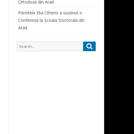
Ortodoxă din Arad
SIMPOZIOANE STUDENȚEȘTI
ORAR CONSULTAȚII PROFESORI
PARTICIPĂRI SIMPOZIOANE
Părintele Elia Citterio a susținut o
Conferință la Școala Doctorală din
CURSURI
Arad
ALUMNI
ALUMNI 1822-1948
Search
Search
DOCUMENTE STUDENȚI
for: