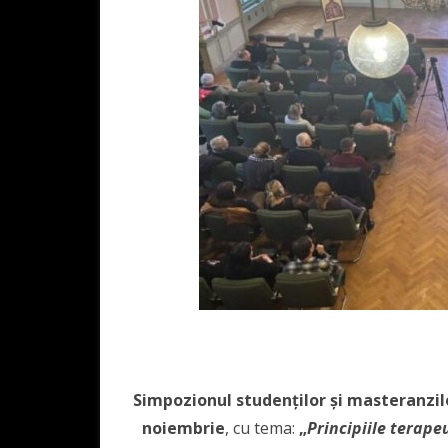
Simpozionul studenților și masteranzilo
noiembrie
, cu tema:
„
Principiile terapeu