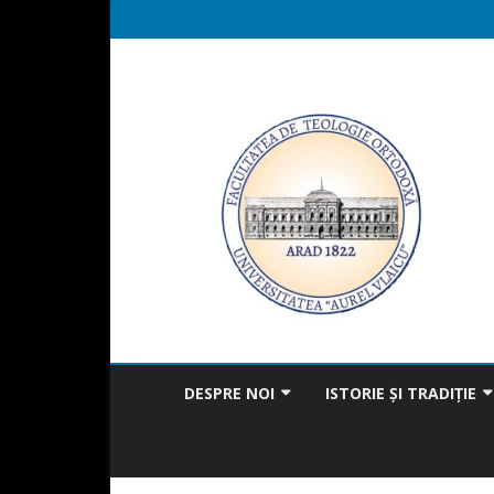
DESPRE NOI
ISTORIE ȘI TRADIȚIE
MISIUNEA FACULTĂȚII
BICENTENAR
MESAJUL DECANULUI
TRADIȚIA ÎN ACTUALITAT