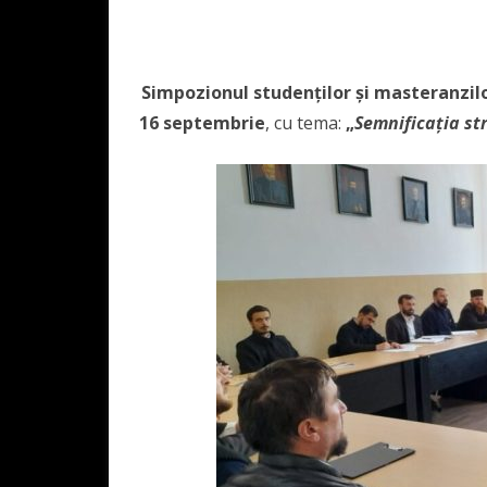
Simpozionul studenților și masteranzilor
16 septembrie
, cu tema:
„
Semnificația str