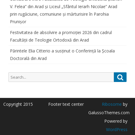
V. Felea” din Arad și Liceul „Sfântul Ierarh Nicolae” Arad
prin rugăciune, comuniune și mărturisire în Parohia
Prunișor
Festivitatea de absolvire a promoției 2026 din cadrul
Facultății de Teologie Ortodoxă din Arad
Părintele Elia Citterio a susținut o Conferință la Școala
Doctorală din Arad
Search
Searc
for:
Copyright 2015
Footer text center
Ribosome
by
GalussoThemes.com
Powered by
WordPress