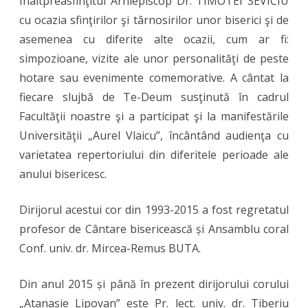
Înaltpreasfinţitul Arhiepiscop Dr. TIMOTEI SEVICIU
cu ocazia sfinţirilor şi târnosirilor unor biserici şi de
asemenea cu diferite alte ocazii, cum ar fi:
simpozioane, vizite ale unor personalităţi de peste
hotare sau evenimente comemorative. A cântat la
fiecare slujbă de Te-Deum susţinută în cadrul
Facultăţii noastre şi a participat şi la manifestările
Universităţii „Aurel Vlaicu”, încântând audienţa cu
varietatea repertoriului din diferitele perioade ale
anului bisericesc.
Dirijorul acestui cor din 1993-2015 a fost regretatul
profesor de Cântare bisericească și Ansamblu coral
Conf. univ. dr. Mircea-Remus BUTA.
Din anul 2015 și până în prezent dirijorului corului
„Atanasie Lipovan” este Pr. lect. univ. dr. Tiberiu