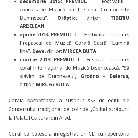
decembrie 2015: PREMIUL I
– Festivalul –
concurs de Muzică corală sacră “Cu noi este
Dumnezeu”,
Orăştie,
dirijor:
TIBERIU
ARDELEAN
aprilie 2013: PREMIUL I
– Festivalul – concurs
Prepascal de Muzică Corală Sacră “Lumină
lină”,
Deva
, dirijor:
MIRCEA BUTA
martie 2013: PREMIUL I
– Festival – concurs
coral Internaţional de Muzică bisericească, “Să
slăvim pe Dumnezeu”,
Grodno – Belarus
,
dirijor:
MIRCEA BUTA
Corala bărbătească a susținut XXX de ediții ale
Concertului tradițional de colinde „Colind străbun”
la Palatul Cultural din Arad.
Corul bărbătesc a înregistrat un CD cu repertoriu