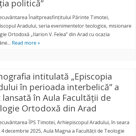
ția politică”
ecuvântarea Înaltpreasfințitului Părinte Timotei,
iscopul Aradului, seria evenimentelor teologice, misionare
ogie Ortodoxă „Ilarion V. Felea” din Arad cu ocazia
mâne…
Read more »
ografia intitulată „Episcopia
ului în perioada interbelică” a
 lansată în Aula Facultății de
logie Ortodoxă din Arad
ecuvântarea ÎPS Timotei, Arhiepiscopul Aradului, în seara
de 4 decembrie 2025, Aula Magna a Facultății de Teologie