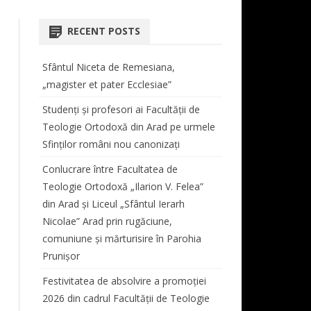
COORDONATOR CENTRU
AT
ORARE LICENȚĂ ȘI MASTER
TEOLOGIE DOGMATICĂ
 STUDII LICENȚĂ
BIBLIOTECA FACULTĂȚII
RECENT POSTS
REVISTA “STUDIA THEOLOGICA
 ŞI VIAŢĂ
PROGRAMARE EXAMENE
ISTORIA BISERICII ORTODOXE
SIMPOZIOANE
ET HISTORICA ARADENSIA”
CABINET MUZICĂ
ROMÂNE
Sfântul Niceta de Remesiana,
TUTORI DE AN
CONFERINȚE
REGULAMENT TUTORIAT
DOCUMENTE CENTRU DE
„magister et pater Ecclesiae”
MASTER
TEOLOGIE MORALĂ ȘI
STUDII
TAXE
STUDIA DOCTORALIA
ANUL I
SPIRITUALITATE ORTODOXĂ
Studenți și profesori ai Facultății de
E STUDII MASTER
Teologie Ortodoxă din Arad pe urmele
BURSE
COLECȚIA STUDIA DOCTORALIA
ANUL II
TEOLOGIE LITURGICĂ
Sfinților români nou canonizați
PROGRAM LITURGIC –
ANUL III
TEOLOGIE BIBLICĂ
Conlucrare între Facultatea de
DUHOVNICESC
ANUL IV
Teologie Ortodoxă „Ilarion V. Felea”
CORUL BĂRBĂTESC „ATANASIE
din Arad și Liceul „Sfântul Ierarh
LIPOVAN”
Nicolae” Arad prin rugăciune,
comuniune și mărturisire în Parohia
PROGRAM SECRETARIAT
Prunișor
ERASMUS
Festivitatea de absolvire a promoției
2026 din cadrul Facultății de Teologie
AUDIENȚE
AUDIENȚE DECAN