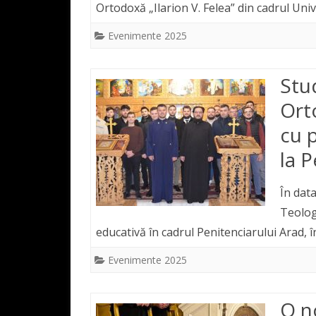
Ortodoxă „Ilarion V. Felea” din cadrul Univ
Evenimente 2025
Stud
Ort
cu 
la 
În dat
Teolog
educativă în cadrul Penitenciarului Arad,
Evenimente 2025
O n