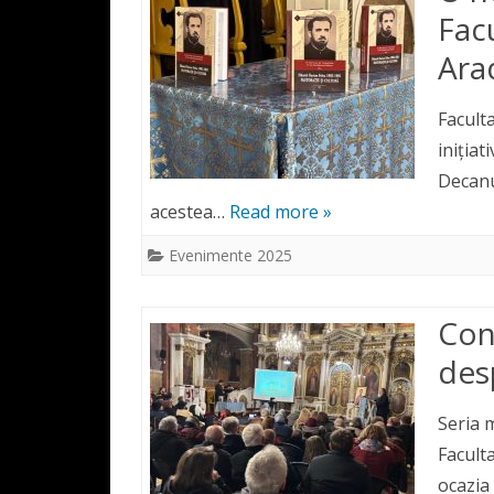
Fac
Ara
Facult
inițiat
Decanu
acestea…
Read more »
Evenimente 2025
Con
des
Seria m
Facult
ocazia