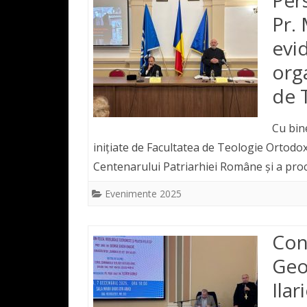
Pr. 
evi
org
de 
Cu bin
inițiate de Facultatea de Teologie Ortodoxă
Centenarului Patriarhiei Române și a proc
Evenimente 2025
Conf
Geo
Ilar