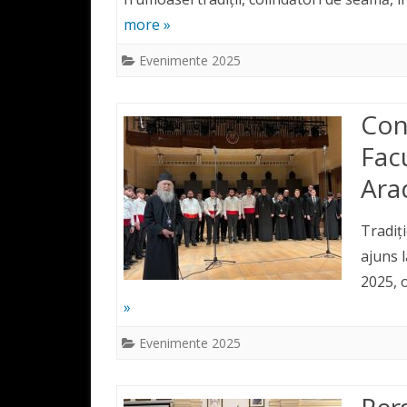
more »
Evenimente 2025
Con
Fac
Arad
Tradiț
ajuns l
2025, o
»
Evenimente 2025
Per