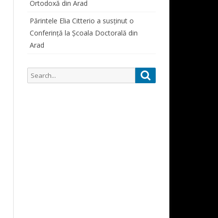
Ortodoxă din Arad
SIMPOZIOANE STUDENȚEȘTI
ORAR CONSULTAȚII PROFESORI
PARTICIPĂRI SIMPOZIOANE
Părintele Elia Citterio a susținut o
Conferință la Școala Doctorală din
CURSURI
Arad
ALUMNI
ALUMNI 1822-1948
Search
Search
DOCUMENTE STUDENȚI
for: