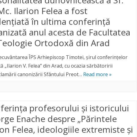
Mc. Ilarion Felea a fost
dențiată în ultima conferință
anizată anul acesta de Facultatea
Teologie Ortodoxă din Arad
ecuvântarea ÎPS Arhiepiscop Timotei, șirul conferințelor
 „Ilarion V. Felea” din Arad, cu ocazia sărbătoririi
lamării canonizării Sfântului Preot…
Read more »
erința profesorului și istoricului
rge Enache despre „Părintele
ion Felea, ideologiile extremiste și