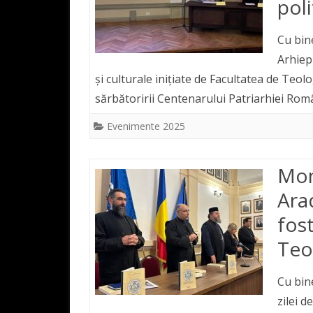
poli
Cu bin
Arhiep
și culturale inițiate de Facultatea de Teol
sărbătoririi Centenarului Patriarhiei Ro
Evenimente 2025
Mon
Arad
fost
Teo
Cu bin
zilei 