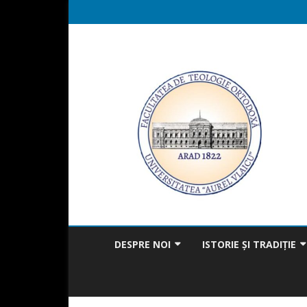
DESPRE NOI
ISTORIE ȘI TRADIȚIE
MISIUNEA FACULTĂȚII
BICENTENAR
MESAJUL DECANULUI
TRADIȚIA ÎN ACTUALITAT