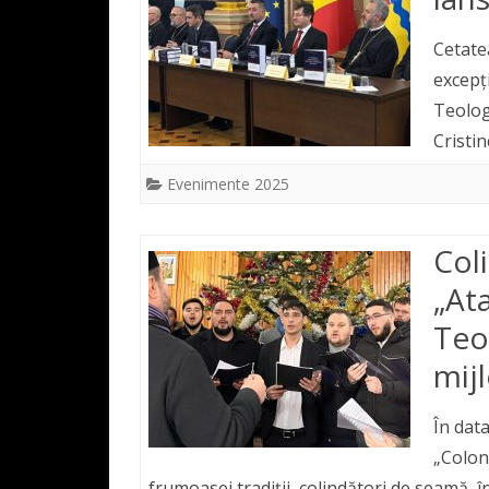
Cetate
excepți
Teolog
Cristi
Evenimente 2025
Col
„Ata
Teo
mijl
În data
„Colon
frumoasei tradiții, colindători de seamă,