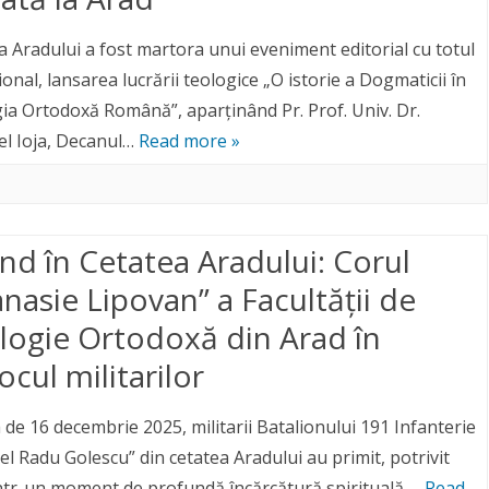
a Aradului a fost martora unui eveniment editorial cu totul
onal, lansarea lucrării teologice „O istorie a Dogmaticii în
ia Ortodoxă Română”, aparținând Pr. Prof. Univ. Dr.
nel Ioja, Decanul…
Read more »
ind în Cetatea Aradului: Corul
nasie Lipovan” a Facultății de
logie Ortodoxă din Arad în
ocul militarilor
 de 16 decembrie 2025, militarii Batalionului 191 Infanterie
el Radu Golescu” din cetatea Aradului au primit, potrivit
 într-un moment de profundă încărcătură spirituală,…
Read