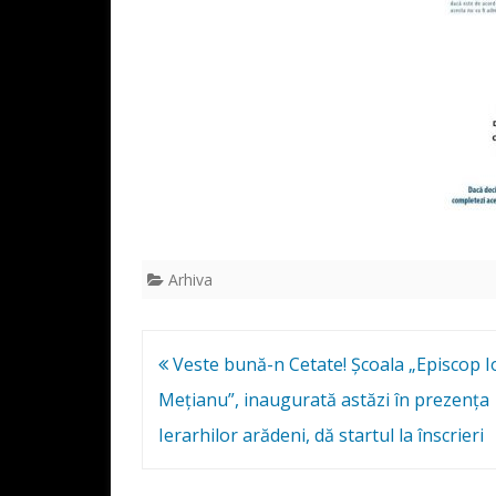
Arhiva
Post
Veste bună-n Cetate! Școala „Episcop 
navigation
Mețianu”, inaugurată astăzi în prezența
Ierarhilor arădeni, dă startul la înscrieri