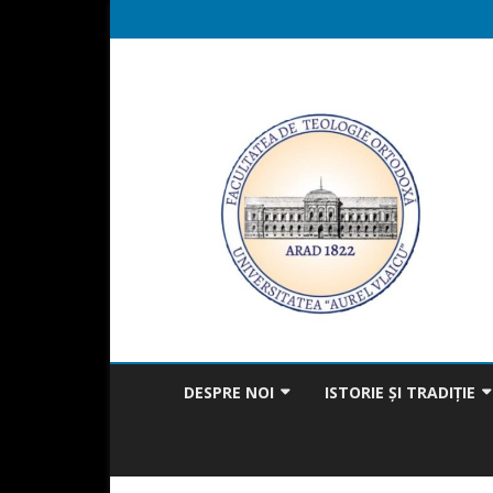
DESPRE NOI
ISTORIE ȘI TRADIȚIE
MISIUNEA FACULTĂȚII
BICENTENAR
MESAJUL DECANULUI
TRADIȚIA ÎN ACTUALITAT