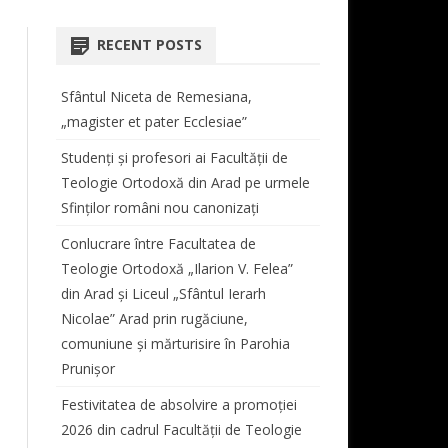
COORDONATOR CENTRU
AT
ORARE LICENȚĂ ȘI MASTER
TEOLOGIE DOGMATICĂ
 STUDII LICENȚĂ
BIBLIOTECA FACULTĂȚII
RECENT POSTS
REVISTA “STUDIA THEOLOGICA
 ŞI VIAŢĂ
PROGRAMARE EXAMENE
ISTORIA BISERICII ORTODOXE
SIMPOZIOANE
ET HISTORICA ARADENSIA”
CABINET MUZICĂ
ROMÂNE
Sfântul Niceta de Remesiana,
TUTORI DE AN
CONFERINȚE
REGULAMENT TUTORIAT
DOCUMENTE CENTRU DE
„magister et pater Ecclesiae”
MASTER
TEOLOGIE MORALĂ ȘI
STUDII
TAXE
STUDIA DOCTORALIA
ANUL I
SPIRITUALITATE ORTODOXĂ
Studenți și profesori ai Facultății de
E STUDII MASTER
Teologie Ortodoxă din Arad pe urmele
BURSE
COLECȚIA STUDIA DOCTORALIA
ANUL II
TEOLOGIE LITURGICĂ
Sfinților români nou canonizați
PROGRAM LITURGIC –
ANUL III
TEOLOGIE BIBLICĂ
Conlucrare între Facultatea de
DUHOVNICESC
ANUL IV
Teologie Ortodoxă „Ilarion V. Felea”
CORUL BĂRBĂTESC „ATANASIE
din Arad și Liceul „Sfântul Ierarh
LIPOVAN”
Nicolae” Arad prin rugăciune,
comuniune și mărturisire în Parohia
PROGRAM SECRETARIAT
Prunișor
ERASMUS
Festivitatea de absolvire a promoției
2026 din cadrul Facultății de Teologie
AUDIENȚE
AUDIENȚE DECAN