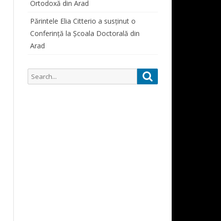
Ortodoxă din Arad
SIMPOZIOANE STUDENȚEȘTI
ORAR CONSULTAȚII PROFESORI
PARTICIPĂRI SIMPOZIOANE
Părintele Elia Citterio a susținut o
Conferință la Școala Doctorală din
CURSURI
Arad
ALUMNI
ALUMNI 1822-1948
Search
Search
DOCUMENTE STUDENȚI
for: