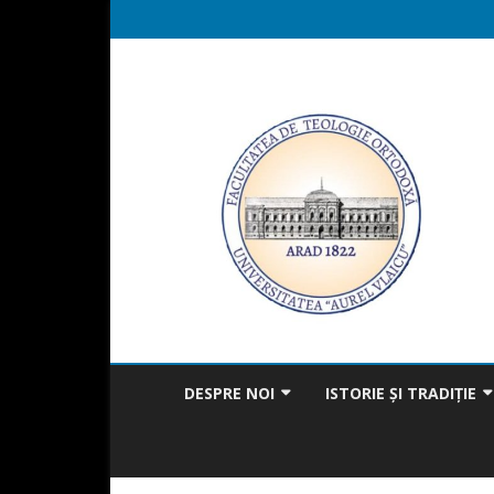
DESPRE NOI
ISTORIE ȘI TRADIȚIE
MISIUNEA FACULTĂȚII
BICENTENAR
MESAJUL DECANULUI
TRADIȚIA ÎN ACTUALITAT