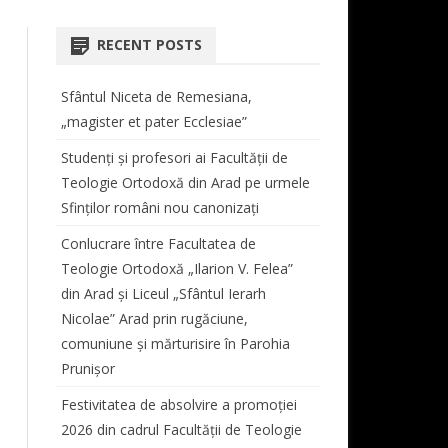
COORDONATOR CENTRU
AT
ORARE LICENȚĂ ȘI MASTER
TEOLOGIE DOGMATICĂ
 STUDII LICENȚĂ
BIBLIOTECA FACULTĂȚII
RECENT POSTS
REVISTA “STUDIA THEOLOGICA
 ŞI VIAŢĂ
PROGRAMARE EXAMENE
ISTORIA BISERICII ORTODOXE
SIMPOZIOANE
ET HISTORICA ARADENSIA”
CABINET MUZICĂ
ROMÂNE
Sfântul Niceta de Remesiana,
TUTORI DE AN
CONFERINȚE
REGULAMENT TUTORIAT
DOCUMENTE CENTRU DE
„magister et pater Ecclesiae”
MASTER
TEOLOGIE MORALĂ ȘI
STUDII
TAXE
STUDIA DOCTORALIA
ANUL I
SPIRITUALITATE ORTODOXĂ
Studenți și profesori ai Facultății de
E STUDII MASTER
Teologie Ortodoxă din Arad pe urmele
BURSE
COLECȚIA STUDIA DOCTORALIA
ANUL II
TEOLOGIE LITURGICĂ
Sfinților români nou canonizați
PROGRAM LITURGIC –
ANUL III
TEOLOGIE BIBLICĂ
Conlucrare între Facultatea de
DUHOVNICESC
ANUL IV
Teologie Ortodoxă „Ilarion V. Felea”
CORUL BĂRBĂTESC „ATANASIE
din Arad și Liceul „Sfântul Ierarh
LIPOVAN”
Nicolae” Arad prin rugăciune,
comuniune și mărturisire în Parohia
PROGRAM SECRETARIAT
Prunișor
ERASMUS
Festivitatea de absolvire a promoției
2026 din cadrul Facultății de Teologie
AUDIENȚE
AUDIENȚE DECAN