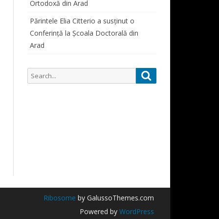
Ortodoxă din Arad
SIMPOZIOANE STUDENȚEȘTI
ORAR CONSULTAȚII PROFESORI
PARTICIPĂRI SIMPOZIOANE
Părintele Elia Citterio a susținut o
Conferință la Școala Doctorală din
CURSURI
Arad
ALUMNI
ALUMNI 1822-1948
Search
Search
DOCUMENTE STUDENȚI
for:
Ribosome
by GalussoThemes.com
Powered by
WordPress