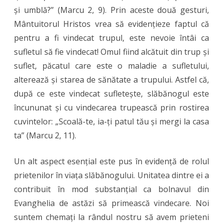
și umblă?” (Marcu 2, 9). Prin aceste două gesturi,
Mântuitorul Hristos vrea să evidențieze faptul că
pentru a fi vindecat trupul, este nevoie întâi ca
sufletul să fie vindecat! Omul fiind alcătuit din trup și
suflet, păcatul care este o maladie a sufletului,
alterează și starea de sănătate a trupului. Astfel că,
după ce este vindecat sufletește, slăbănogul este
încununat și cu vindecarea trupească prin rostirea
cuvintelor: „Scoală-te, ia-ți patul tău și mergi la casa
ta” (Marcu 2, 11).
Un alt aspect esențial este pus în evidență de rolul
prietenilor în viața slăbănogului. Unitatea dintre ei a
contribuit în mod substanțial ca bolnavul din
Evanghelia de astăzi să primească vindecare. Noi
suntem chemați la rândul nostru să avem prieteni