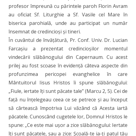
profesor împreună cu părintele paroh Florin Avram
Ortodoxă
au oficiat Sf. Liturghie a Sf. Vasile cel Mare în
din
biserica parohială, unde au participat un număr
Arad
însemnat de credincioși și tineri.
în
În cuvântul de învățătură, Pr. Conf. Univ. Dr. Lucian
Farcașiu a prezentat credincioșilor momentul
parohia
vindecării slăbănogului din Capernaum. Cu acest
Prunișor,
prilej au fost scoase în evidență câteva aspecte din
protopopia
profunzimea pericopei evanghelice în care
Sebiș
Mântuitorul Iisus Hristos îi spune slăbănogului:
„Fiule, iertate îți sunt păcate tale” (Marcu 2, 5). Cei de
față nu înțelegeau ceea ce se petrece și au început
să cârtească împotriva Lui văzând că Acesta iartă
păcatele. Cunoscând cugetele lor, Domnul Hristos le
spune: „Ce este mai ușor a zice slăbănogului: Iertate
îți sunt păcatele, sau a zice: Școală-te ia-ți patul tău