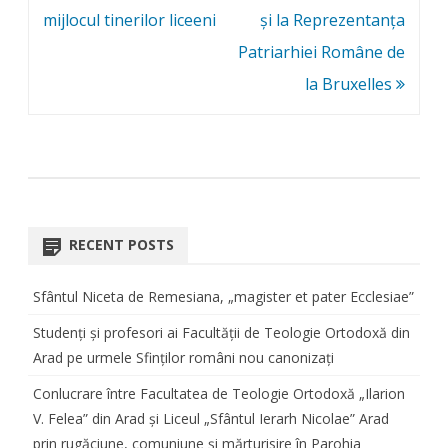
mijlocul tinerilor liceeni
și la Reprezentanța
Patriarhiei Române de
la Bruxelles
RECENT POSTS
Sfântul Niceta de Remesiana, „magister et pater Ecclesiae”
Studenți și profesori ai Facultății de Teologie Ortodoxă din
Arad pe urmele Sfinților români nou canonizați
Conlucrare între Facultatea de Teologie Ortodoxă „Ilarion
V. Felea” din Arad și Liceul „Sfântul Ierarh Nicolae” Arad
prin rugăciune, comuniune și mărturisire în Parohia