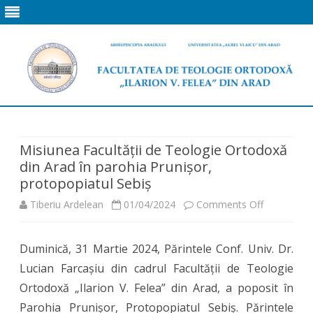
Skip
to
content
Misiunea Facultății de Teologie Ortodoxă
din Arad în parohia Prunișor,
protopopiatul Sebiș
on
Tiberiu Ardelean
01/04/2024
Comments Off
Misiunea
Duminică, 31 Martie 2024, Părintele Conf. Univ. Dr.
Facultății
Lucian Farcașiu din cadrul Facultății de Teologie
de
Ortodoxă „Ilarion V. Felea” din Arad, a poposit în
Teologie
Parohia Prunișor, Protopopiatul Sebiș. Părintele