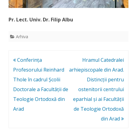
Pr. Lect. Univ. Dr. Filip Albu
Arhiva
Post
Conferința
Hramul Catedralei
navigation
Profesorului Reinhard
arhiepiscopale din Arad.
Thole în cadrul Școlii
Distincții pentru
Doctorale a Facultății de
ostenitorii centrului
Teologie Ortodoxă din
eparhial și ai Facultății
Arad
de Teologie Ortodoxă
din Arad