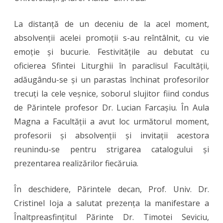
de
La distanță de un deceniu de la acel moment,
Teologie
absolvenții acelei promoții s-au reîntâlnit, cu vie
Ortodoxă
emoție și bucurie. Festivitățile au debutat cu
oficierea Sfintei Liturghii în paraclisul Facultății,
din
adăugându-se și un parastas închinat profesorilor
Arad
trecuți la cele veșnice, soborul slujitor fiind condus
de Părintele profesor Dr. Lucian Farcașiu. În Aula
Magna a Facultății a avut loc următorul moment,
profesorii și absolvenții și invitații acestora
reunindu-se pentru strigarea catalogului și
prezentarea realizărilor fiecăruia.
În deschidere, Părintele decan, Prof. Univ. Dr.
Cristinel Ioja a salutat prezența la manifestare a
Înaltpreasfințitul Părinte Dr. Timotei Seviciu,