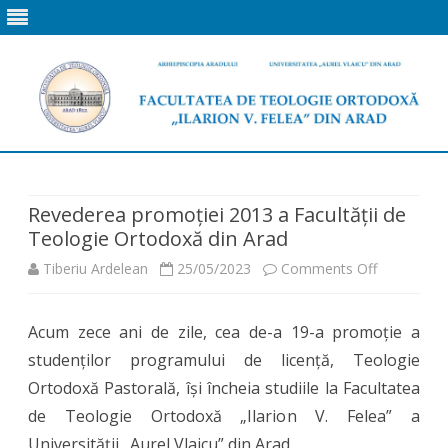
Skip
to
content
Revederea promoției 2013 a Facultății de
Teologie Ortodoxă din Arad
on
Tiberiu Ardelean
25/05/2023
Comments Off
Revederea
Acum zece ani de zile, cea de-a 19-a promoție a
promoției
studenților programului de licență, Teologie
2013
Ortodoxă Pastorală, își încheia studiile la Facultatea
a
de Teologie Ortodoxă „Ilarion V. Felea” a
Universității „Aurel Vlaicu” din Arad.
Facultății