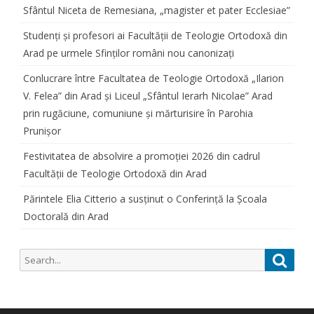
Sfântul Niceta de Remesiana, „magister et pater Ecclesiae”
Studenți și profesori ai Facultății de Teologie Ortodoxă din
Arad pe urmele Sfinților români nou canonizați
Conlucrare între Facultatea de Teologie Ortodoxă „Ilarion
V. Felea” din Arad și Liceul „Sfântul Ierarh Nicolae” Arad
prin rugăciune, comuniune și mărturisire în Parohia
Prunișor
Festivitatea de absolvire a promoției 2026 din cadrul
Facultății de Teologie Ortodoxă din Arad
Părintele Elia Citterio a susținut o Conferință la Școala
Doctorală din Arad
Search
Searc
for: