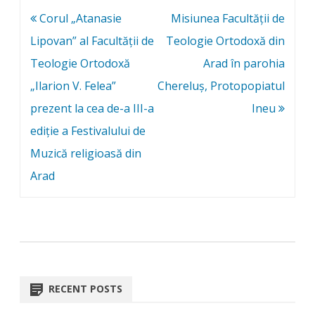
Post
Corul „Atanasie
Misiunea Facultății de
navigation
Lipovan” al Facultății de
Teologie Ortodoxă din
Teologie Ortodoxă
Arad în parohia
„Ilarion V. Felea”
Chereluș, Protopopiatul
prezent la cea de-a III-a
Ineu
ediție a Festivalului de
Muzică religioasă din
Arad
RECENT POSTS