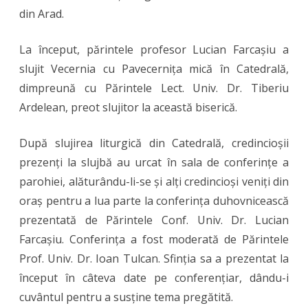
din Arad.
Ortodoxă
din
La început, părintele profesor Lucian Farcașiu a
Arad
slujit Vecernia cu Pavecernița mică în Catedrală,
în
dimpreună cu Părintele Lect. Univ. Dr. Tiberiu
Ardelean, preot slujitor la această biserică.
cadrul
Serilor
După slujirea liturgică din Catedrală, credincioșii
duhovniceș
prezenți la slujbă au urcat în sala de conferințe a
parohiei, alăturându-li-se și alți credincioși veniți din
de
oraș pentru a lua parte la conferința duhovnicească
la
prezentată de Părintele Conf. Univ. Dr. Lucian
Catedrala
Farcașiu. Conferința a fost moderată de Părintele
Veche
Prof. Univ. Dr. Ioan Tulcan. Sfinția sa a prezentat la
început în câteva date pe conferențiar, dându-i
cuvântul pentru a susține tema pregătită.