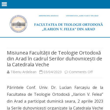
Skip
to
content
Misiunea Facultății de Teologie Ortodoxă
din Arad în cadrul Serilor duhovnicești de
la Catedrala Veche
on
Tiberiu Ardelean
03/04/2023
Comments Off
Misiunea
Părintele Conf. Univ. Dr. Lucian Farcașiu de la
Facultății
Facultatea de Teologie Ortodoxă „Ilarion V. Felea”
de
din Arad a participat duminică seara, 2 aprilie 2023
Teologie
la Serile duhovnicești organizate la Catedrala Veche