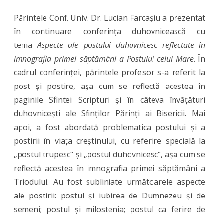
Părintele Conf. Univ. Dr. Lucian Farcașiu a prezentat
în continuare conferința duhovnicească cu
tema
Aspecte ale postului duhovnicesc reflectate în
imnografia primei săptămâni a Postului celui Mare
. În
cadrul conferinței, părintele profesor s-a referit la
post și postire, așa cum se reflectă acestea în
paginile Sfintei Scripturi și în câteva învățături
duhovnicești ale Sfinților Părinți ai Bisericii. Mai
apoi, a fost abordată problematica postului și a
postirii în viața creștinului, cu referire specială la
„postul trupesc” și „postul duhovnicesc”, așa cum se
reflectă acestea în imnografia primei săptămâni a
Triodului. Au fost subliniate următoarele aspecte
ale postirii: postul și iubirea de Dumnezeu și de
semeni; postul și milostenia; postul ca ferire de