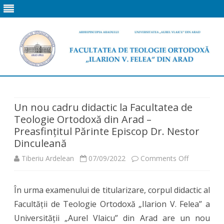
Skip
to
content
Un nou cadru didactic la Facultatea de
Teologie Ortodoxă din Arad –
Preasfințitul Părinte Episcop Dr. Nestor
Dinculeană
on
Tiberiu Ardelean
07/09/2022
Comments Off
Un
În urma examenului de titularizare, corpul didactic al
nou
Facultății de Teologie Ortodoxă „Ilarion V. Felea” a
cadru
Universității „Aurel Vlaicu” din Arad are un nou