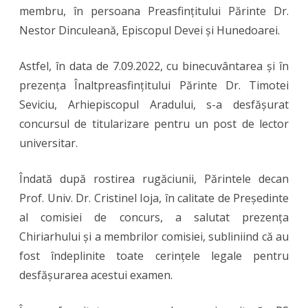
didactic
membru, în persoana Preasfințitului Părinte Dr.
Nestor Dinculeană, Episcopul Devei și Hunedoarei.
la
Facultatea
Astfel, în data de 7.09.2022, cu binecuvântarea și în
de
prezența Înaltpreasfințitului Părinte Dr. Timotei
Teologie
Seviciu, Arhiepiscopul Aradului, s-a desfășurat
concursul de titularizare pentru un post de lector
Ortodoxă
universitar.
din
Arad
Îndată după rostirea rugăciunii, Părintele decan
Prof. Univ. Dr. Cristinel Ioja, în calitate de Președinte
–
al comisiei de concurs, a salutat prezența
Preasfințitu
Chiriarhului și a membrilor comisiei, subliniind că au
Părinte
fost îndeplinite toate cerințele legale pentru
Episcop
desfășurarea acestui examen.
Dr.