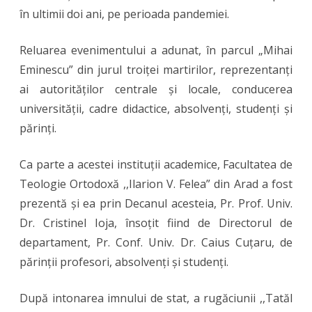
în ultimii doi ani, pe perioada pandemiei.
din
Arad
Reluarea evenimentului a adunat, în parcul „Mihai
la
Eminescu” din jurul troiței martirilor, reprezentanți
Parada
ai autorităților centrale și locale, conducerea
universității, cadre didactice, absolvenți, studenți și
Absolvențil
părinți.
Universități
,,Aurel
Ca parte a acestei instituții academice, Facultatea de
Teologie Ortodoxă ,,Ilarion V. Felea” din Arad a fost
Vlaicu”
prezentă și ea prin Decanul acesteia, Pr. Prof. Univ.
Dr. Cristinel Ioja, însoțit fiind de Directorul de
departament, Pr. Conf. Univ. Dr. Caius Cuțaru, de
părinții profesori, absolvenți și studenți.
După intonarea imnului de stat, a rugăciunii ,,Tatăl