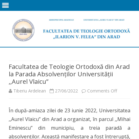
Skip
to
content
Facultatea de Teologie Ortodoxă din Arad
la Parada Absolvenților Universității
,,Aurel Vlaicu”
on
Tiberiu Ardelean
27/06/2022
Comments Off
Facultatea
În după-amiaza zilei de 23 iunie 2022, Universitatea
de
,,Aurel Vlaicu” din Arad a organizat, în parcul ,,Mihai
Teologie
Eminescu” din municipiu, a treia paradă a
Ortodoxă
absolvenților. Această manifestare a fost întreruptă,