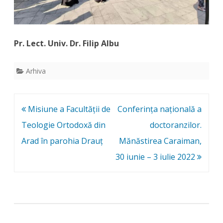
Pr. Lect. Univ. Dr. Filip Albu
Arhiva
Post
Misiune a Facultății de
Conferința națională a
navigation
Teologie Ortodoxă din
doctoranzilor.
Arad în parohia Drauț
Mănăstirea Caraiman,
30 iunie – 3 iulie 2022