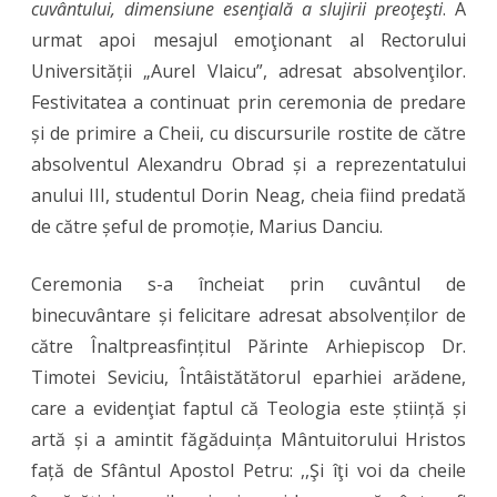
cuvântului, dimensiune esenţială a slujirii preoţeşti
. A
urmat apoi mesajul emoţionant al Rectorului
Universității „Aurel Vlaicu”, adresat absolvenţilor.
Festivitatea a continuat prin ceremonia de predare
și de primire a Cheii, cu discursurile rostite de către
absolventul Alexandru Obrad și a reprezentatului
anului III, studentul Dorin Neag, cheia fiind predată
de către șeful de promoție, Marius Danciu.
Ceremonia s-a încheiat prin cuvântul de
binecuvântare și felicitare adresat absolvenților de
către Înaltpreasfințitul Părinte Arhiepiscop Dr.
Timotei Seviciu, Întâistătătorul eparhiei arădene,
care a evidenţiat faptul că Teologia este știință și
artă și a amintit făgăduința Mântuitorului Hristos
față de Sfântul Apostol Petru: ,,Şi îţi voi da cheile