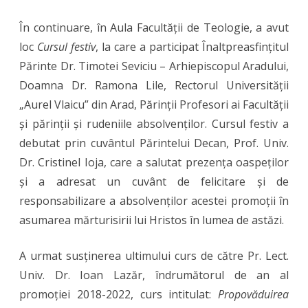
În continuare, în Aula Facultății de Teologie, a avut
loc
Cursul festiv
, la care a participat Înaltpreasfințitul
Părinte Dr. Timotei Seviciu – Arhiepiscopul Aradului,
Doamna Dr. Ramona Lile, Rectorul Universității
„Aurel Vlaicu” din Arad, Părinții Profesori ai Facultății
și părinții și rudeniile absolvenților. Cursul festiv a
debutat prin cuvântul Părintelui Decan, Prof. Univ.
Dr. Cristinel Ioja, care a salutat prezența oaspeților
și a adresat un cuvânt de felicitare și de
responsabilizare a absolvenților acestei promoții în
asumarea mărturisirii lui Hristos în lumea de astăzi.
A urmat susținerea ultimului curs de către Pr. Lect.
Univ. Dr. Ioan Lazăr, îndrumătorul de an al
promoției 2018-2022, curs intitulat:
Propovăduirea