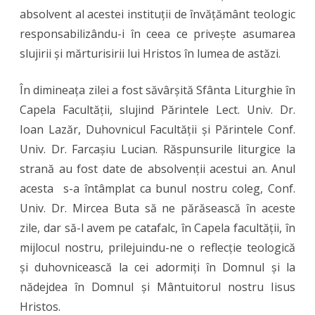
absolvent al acestei instituții de învățământ teologic
unei
responsabilizându-i în ceea ce privește asumarea
noi
slujirii și mărturisirii lui Hristos în lumea de astăzi.
promoții
la
În dimineața zilei a fost săvârșită Sfânta Liturghie în
Capela Facultății, slujind Părintele Lect. Univ. Dr.
Facultatea
Ioan Lazăr, Duhovnicul Facultății și Părintele Conf.
de
Univ. Dr. Farcașiu Lucian. Răspunsurile liturgice la
Teologie
strană au fost date de absolvenții acestui an. Anul
Ortodoxă
acesta s-a întâmplat ca bunul nostru coleg, Conf.
Univ. Dr. Mircea Buta să ne părăsească în aceste
„Ilarion
zile, dar să-l avem pe catafalc, în Capela facultății, în
V.
mijlocul nostru, prilejuindu-ne o reflecție teologică
Felea”
și duhovnicească la cei adormiți în Domnul și la
din
nădejdea în Domnul și Mântuitorul nostru Iisus
Hristos.
Arad