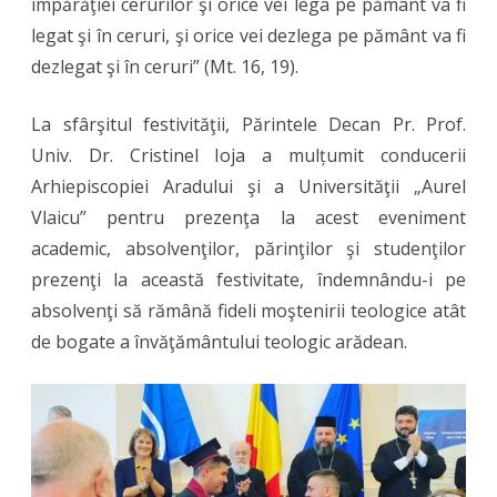
împărăţiei cerurilor şi orice vei lega pe pământ va fi
legat şi în ceruri, şi orice vei dezlega pe pământ va fi
dezlegat şi în ceruri” (Mt. 16, 19).
La sfârşitul festivităţii, Părintele Decan Pr. Prof.
Univ. Dr. Cristinel Ioja a mulțumit conducerii
Arhiepiscopiei Aradului şi a Universităţii „Aurel
Vlaicu” pentru prezenţa la acest eveniment
academic, absolvenţilor, părinţilor şi studenţilor
prezenţi la această festivitate, îndemnându-i pe
absolvenţi să rămână fideli moştenirii teologice atât
de bogate a învăţământului teologic arădean.