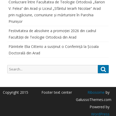
Conlucrare între Facultatea de Teologie Ortodoxă „Ilarion
V. Felea” din Arad și Liceul „Sfântul Ierarh Nicolae” Arad
prin rugăciune, comuniune și mărturisire în Parohia
Prunișor
Festivitatea de absolvire a promoției 2026 din cadrul
Facultății de Teologie Ortodoxă din Arad
Părintele Elia Citterio a susținut o Conferință la Școala
Doctorală din Arad
Search
Searc
for:
Copyright 2015
Footer text center
Ribosome
by
GalussoThemes.com
Powered by
WordPress