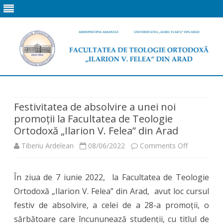
Skip
to
content
Festivitatea de absolvire a unei noi
promoții la Facultatea de Teologie
Ortodoxă „Ilarion V. Felea” din Arad
on
Tiberiu Ardelean
08/06/2022
Comments Off
Festivitate
În ziua de 7 iunie 2022, la Facultatea de Teologie
de
Ortodoxă „Ilarion V. Felea” din Arad, avut loc cursul
absolvire
festiv de absolvire, a celei de a 28-a promoții, o
a
sărbătoare care încununează studenții, cu titlul de