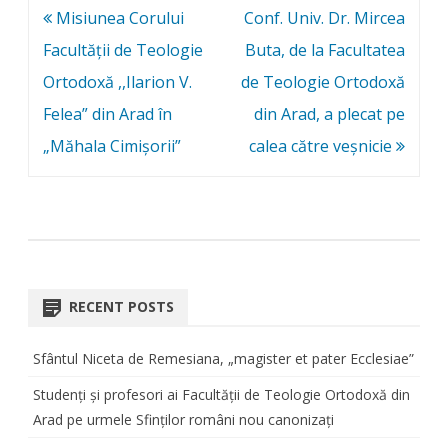
Post
Misiunea Corului
Conf. Univ. Dr. Mircea
navigation
Facultății de Teologie
Buta, de la Facultatea
Ortodoxă ,,Ilarion V.
de Teologie Ortodoxă
Felea” din Arad în
din Arad, a plecat pe
„Măhala Cimișorii”
calea către veșnicie
RECENT POSTS
Sfântul Niceta de Remesiana, „magister et pater Ecclesiae”
Studenți și profesori ai Facultății de Teologie Ortodoxă din
Arad pe urmele Sfinților români nou canonizați