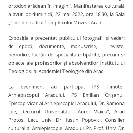
ortodox arădean în imagini”. Manifestarea culturală
Teologiei
a avut loc duminică, 22 mai 2022, ora 18:30, la Sala
arădene
„Clio” din cadrul Complexului Muzeal Arad.
(1822-
2022)
Expoziția a prezentat publicului fotografii și vederi
de epocă, documente, manuscrise, reviste,
periodice, lucrări de specialitate tipărite, precum și
obiecte ale profesorilor și absolvenților Institutului
Teologic și ai Academiei Teologice din Arad.
La eveniment au participat IPS Timotei,
Arhiepiscopul Aradului, PS Emilian Crișanul,
Episcop-vicar al Arhiepiscopiei Aradului, Dr. Ramona
Lile, Rectorul Universității „Aurel Vlaicu”, Arad
Protos. Lect. Univ. Dr. Iustin Popovici, Consilier
cultural al Arhiepiscopiei Aradului; Pr. Prof. Univ. Dr.