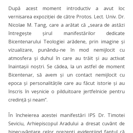
După acest moment introductiv a avut loc
vernisarea expoziției de către Protos. Lect. Univ. Dr.
Nicolae M. Tang, care a arătat că „seara de astăzi
întregește șirul manifestărilor dedicate
Bicentenarului Teologiei arădene, prin imagine și
vizualizare, punându-ne în mod nemijlocit cu
atmosfera și duhul în care au trăit și au activat
înaintașii noștri. Se cădea, la un astfel de moment
Bicentenar, să avem și un contact nemijlocit cu
epoca și personalitățile care au făcut istorie și au
înscris în veșnicie o pilduitoare jertfelnicie pentru
credință și neam”.
În încheierea acestei manifestări IPS Dr. Timotei
Seviciu, Arhiepiscopul Aradului a dresat cuvânt de
binecuvântare celor prezenți evidențiind faptul că