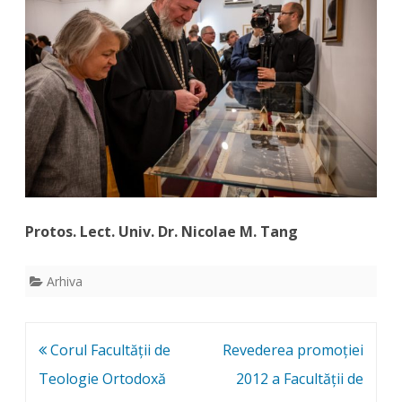
Protos. Lect. Univ. Dr. Nicolae M. Tang
Arhiva
Post
Corul Facultății de
Revederea promoției
navigation
Teologie Ortodoxă
2012 a Facultății de