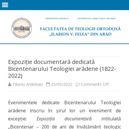
Skip
to
content
Expoziție documentară dedicată
Bicentenarului Teologiei arădene (1822-
2022)
on
Tiberiu Ardelean
25/05/2022
Comments Off
Expoziție
Evenimentele dedicate Bicentenarului Teologiei
documenta
arădene înscriu în șirul lor un eveniment de
dedicată
excepție:
Expoziția documentară
intitulată
Bicentenar
„Bicentenar – 200 de ani de învățământ teologic