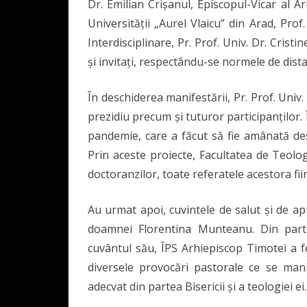
Dr. Emilian Crișanul, Episcopul-Vicar al A
Universității „Aurel Vlaicu” din Arad, Pro
Interdisciplinare, Pr. Prof. Univ. Dr. Cristi
și invitați, respectându-se normele de dista
În deschiderea manifestării, Pr. Prof. Univ. 
prezidiu precum și tuturor participanților.
pandemie, care a făcut să fie amânată de
Prin aceste proiecte, Facultatea de Teolog
doctoranzilor, toate referatele acestora fii
Au urmat apoi, cuvintele de salut și de a
doamnei Florentina Munteanu. Din parte
cuvântul său, ÎPS Arhiepiscop Timotei a fe
diversele provocări pastorale ce se mani
adecvat din partea Bisericii și a teologiei ei.