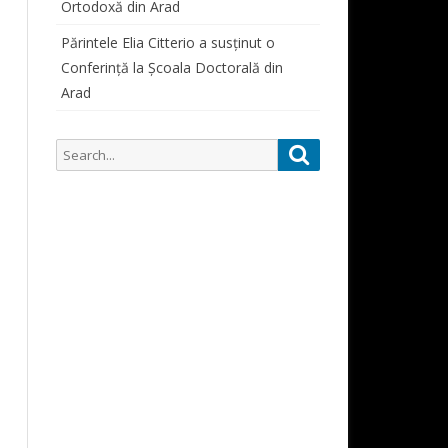
Ortodoxă din Arad
SIMPOZIOANE STUDENȚEȘTI
ORAR CONSULTAȚII PROFESORI
PARTICIPĂRI SIMPOZIOANE
Părintele Elia Citterio a susținut o
Conferință la Școala Doctorală din
CURSURI
Arad
ALUMNI
ALUMNI 1822-1948
Search
Search
DOCUMENTE STUDENȚI
for: