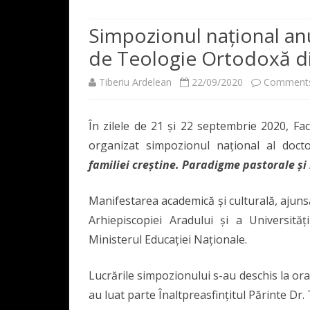
200 DE ANI
PREZENTAREA FACULTĂȚII
Simpozionul național anu
DIRECTORII/RECTORII –
de Teologie Ortodoxă d
CONDUCEREA FACULTĂȚII
DECAN
INSTITUTULUI/ACADEMI
Tiberiu Ardelean
22/09/2020
Comments
RESURSĂ UMANĂ
DIRECTOR 
CORPUL PR
PROFESORII INSTITUTUL
ACADEMIEI – FACULTĂȚII
CONSILIUL F
REPREZENTA
În zilele de 21 și 22 septembrie 2020, Fa
UAV
DECANII FACULTĂȚII
CONSILIUL
organizat simpozionul național al doctor
COLECȚIA IN HONOREM
familiei creștine. Paradigme pastorale și
Manifestarea academică și culturală, ajuns
Arhiepiscopiei Aradului și a Universităț
Ministerul Educației Naționale.
Lucrările simpozionului s-au deschis la ora 
au luat parte Înaltpreasfințitul Părinte Dr.