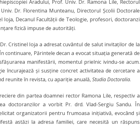
rhiepiscopiei Aradului, Prof. Univ. Dr. Ramona Lile, Rectorul
Ortodoxă
f. Univ. Dr. Florentina Munteanu, Directorul Școlii Doctorale
din
nel Ioja, Decanul Facultății de Teologie, profesori, doctoranzi
nțare fizică impuse de autorități.
Arad
Dr. Cristinel Ioja a adresat cuvântul de salut invitaților de la
 În continuare, Părintele decan a evocat situația generată de
sfășurarea manifestării, momentul prielnic ivindu-se acum.
ie încurajează și susține concret activitatea de cercetare a
nd reunite în revista, cu apariție anuală,
Studia Doctoralia
.
preciere din partea doamnei rector Ramona Lile, respectiv a
a doctoranzilor a vorbit Pr. drd. Vlad-Sergiu Sandu. În
licitat organizatorii pentru frumoasa inițiativă, evocând și
festă astăzi la adresa familiei, care necesită un răspuns