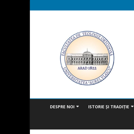
DESPRE NOI
ISTORIE ȘI TRADIȚIE
MISIUNEA FACULTĂȚII
BICENTENAR
MESAJUL DECANULUI
TRADIȚIA ÎN ACTUALITAT