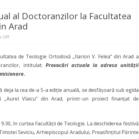
CENTRE DE STUDII ȘI
EVENIMENTE 2026
CENTRUL DE STUDII
CONDUCĂTORI DOCTOR
CREŞTINĂ
CERCETĂRI
TEOLOGICE-ISTORICE ȘI DE
PUBLICAȚII
PLAN ÎNVĂȚĂMÂNT
FINALIZARE
al al Doctoranzilor la Facultatea
EVENIMENTE 2025
PROGNOZĂ PASTORAL-
CERCETARE DOCTORAT
PASTORAŢIE
REVISTE
TEOLOGIA
in Arad
PLANURI ȘI RAPOARTE
MISIONARĂ
EI
LITURGICĂ
EVENIMENTE MEDIA
MANAGERIALE
SIMPOZIOANE
ANUARUL
INTERNAȚIONALE
on
 Off
DE DEPARTAMENT
OFESORAL
CADRE DIDACTICE TITULARE
CENTRUL DE STUDII FILOCALICE
UI –
ADMITERE 
LINKURI UTILE
FIȘE DISCIPLINE
„SFÂNTUL ISAAC SIRUL”
Simpozionul
CĂRȚI PROFESORI
CALEA MÂNTUIRII
NAȚIONALE
ACULTĂȚII
RE ÎN SENATUL
CADRE DIDACTICE ASOCIATE
FINALIZAR
ARHIVĂ
cultatea de Teologie Ortodoxă „Ilarion V. Felea” din Arad a
RAPORTUL DECANULUI
național
COOPERĂRI ACADEMICE
INTERNAȚIONALE
 DEPARTAMENTULUI
anzilor, intitulat:
Provocări actuale la adresa unității
anual
ETICA UNIVERSITARĂ
NAȚIONALE
 misionare
.
al
COMISII
ă deja la cea de-a 5-a ediție anuală, se desfășoară sub egida
Doctoranzilor
ALTE DOCUMENTE
ii „Aurel Vlaicu” din Arad, printr-un proiect finanțat de
la
Facultatea
9.30, în curtea Facultății de Teologie. La deschiderea festivă
de
 Timotei Seviciu, Arhiepiscopul Aradului, Preasfințitul Părinte
Teologie