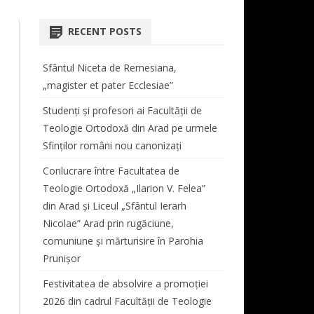
COORDONATOR CENTRU
AT
ORARE LICENȚĂ ȘI MASTER
TEOLOGIE DOGMATICĂ
 STUDII LICENȚĂ
BIBLIOTECA FACULTĂȚII
RECENT POSTS
REVISTA “STUDIA THEOLOGICA
 ŞI VIAŢĂ
PROGRAMARE EXAMENE
ISTORIA BISERICII ORTODOXE
SIMPOZIOANE
ET HISTORICA ARADENSIA”
CABINET MUZICĂ
ROMÂNE
Sfântul Niceta de Remesiana,
TUTORI DE AN
CONFERINȚE
REGULAMENT TUTORIAT
DOCUMENTE CENTRU DE
„magister et pater Ecclesiae”
MASTER
TEOLOGIE MORALĂ ȘI
STUDII
TAXE
STUDIA DOCTORALIA
ANUL I
SPIRITUALITATE ORTODOXĂ
Studenți și profesori ai Facultății de
E STUDII MASTER
Teologie Ortodoxă din Arad pe urmele
BURSE
COLECȚIA STUDIA DOCTORALIA
ANUL II
TEOLOGIE LITURGICĂ
Sfinților români nou canonizați
PROGRAM LITURGIC –
ANUL III
TEOLOGIE BIBLICĂ
Conlucrare între Facultatea de
DUHOVNICESC
ANUL IV
Teologie Ortodoxă „Ilarion V. Felea”
CORUL BĂRBĂTESC „ATANASIE
din Arad și Liceul „Sfântul Ierarh
LIPOVAN”
Nicolae” Arad prin rugăciune,
comuniune și mărturisire în Parohia
PROGRAM SECRETARIAT
Prunișor
ERASMUS
Festivitatea de absolvire a promoției
2026 din cadrul Facultății de Teologie
AUDIENȚE
AUDIENȚE DECAN