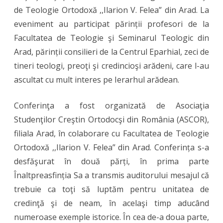
de Teologie Ortodoxă ,,Ilarion V. Felea” din Arad. La
susținută
eveniment au participat părinții profesori de la
de
Facultatea de Teologie şi Seminarul Teologic din
Înaltpreasfi
Arad, părinții consilieri de la Centrul Eparhial, zeci de
Arhiepisco
tineri teologi, preoţi şi credincioşi arădeni, care l-au
ascultat cu mult interes pe Ierarhul arădean.
Timotei
la
Conferinţa a fost organizată de Asociaţia
Facultatea
Studenţilor Creştin Ortodocşi din România (ASCOR),
de
filiala Arad, în colaborare cu Facultatea de Teologie
Ortodoxă ,,Ilarion V. Felea” din Arad. Conferința s-a
Teologie
desfăşurat în două părți, în prima parte
Ortodoxă
Înaltpreasfinția Sa a transmis auditorului mesajul că
din
trebuie ca toţi să luptăm pentru unitatea de
Arad
credinţă şi de neam, în acelaşi timp aducând
numeroase exemple istorice. În cea de-a doua parte,