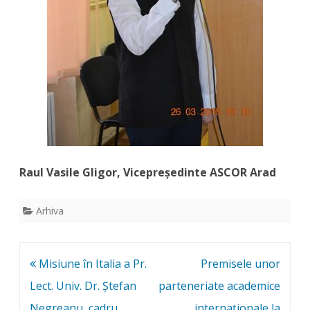
Raul Vasile Gligor, Vicepreședinte ASCOR Arad
Arhiva
Post
Misiune în Italia a Pr.
Premisele unor
navigation
Lect. Univ. Dr. Ștefan
parteneriate academice
Negreanu, cadru
internaționale la