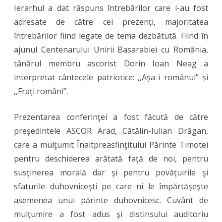
Ierarhul a dat răspuns întrebărilor care i-au fost
adresate de către cei prezenți, majoritatea
întrebărilor fiind legate de tema dezbătută. Fiind în
ajunul Centenarului Unirii Basarabiei cu România,
tânărul membru ascorist Dorin Ioan Neag a
interpretat cântecele patriotice: ,,Așa-i românul” și
,,Frați români”.
Prezentarea conferinţei a fost făcută de către
preşedintele ASCOR Arad, Cătălin-Iulian Drăgan,
care a mulţumit Înaltpreasfinţitului Părinte Timotei
pentru deschiderea arătată faţă de noi, pentru
susţinerea morală dar şi pentru povăţuirile şi
sfaturile duhovniceşti pe care ni le împărtăşeşte
asemenea unui părinte duhovnicesc. Cuvânt de
mulţumire a fost adus şi distinsului auditoriu