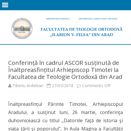
Skip
to
content
Conferință în cadrul ASCOR susținută de
Înaltpreasfințitul Arhiepiscop Timotei la
Facultatea de Teologie Ortodoxă din Arad
on
Tiberiu Ardelean
27/03/2018
Comments Off
Conferință
Înaltpreasfințul Părinte Timotei, Arhiepiscopul
în
Aradului, a susţinut luni, 26 martie, conferinţa
cadrul
duhovnicească cu titlul ,,Datoriile faţă de istoria şi
ASCOR
viaţa ţării şi poporului”, în Aula Magna a Facultăţii