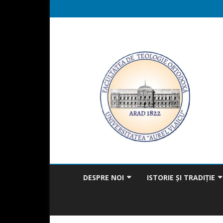
DESPRE NOI
ISTORIE ȘI TRADIȚIE
MISIUNEA FACULTĂȚII
BICENTENAR
MESAJUL DECANULUI
TRADIȚIA ÎN ACTUALITAT