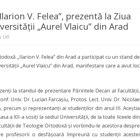
CENTRE DE STUDII ȘI
EVENIMENTE 2026
CENTRUL DE STUDII
CONDUCĂTORI DOCTOR
CREŞTINĂ
CERCETĂRI
TEOLOGICE-ISTORICE ȘI DE
PUBLICAȚII
PLAN ÎNVĂȚĂMÂNT
FINALIZARE
larion V. Felea”, prezentă la Ziua
EVENIMENTE 2025
PROGNOZĂ PASTORAL-
CERCETARE DOCTORAT
PASTORAŢIE
REVISTE
TEOLOGIA
versității „Aurel Vlaicu” din Arad
PLANURI ȘI RAPOARTE
MISIONARĂ
EI
LITURGICĂ
EVENIMENTE MEDIA
MANAGERIALE
SIMPOZIOANE
ANUARUL
INTERNAȚIONALE
on
 Off
DE DEPARTAMENT
OFESORAL
CADRE DIDACTICE TITULARE
CENTRUL DE STUDII FILOCALICE
UI –
ADMITERE 
LINKURI UTILE
FIȘE DISCIPLINE
„SFÂNTUL ISAAC SIRUL”
Facultatea
CĂRȚI PROFESORI
CALEA MÂNTUIRII
NAȚIONALE
ACULTĂȚII
RE ÎN SENATUL
CADRE DIDACTICE ASOCIATE
FINALIZAR
ARHIVĂ
todoxă „Ilarion V. Felea” din Arad a participat cu un stand de
RAPORTUL DECANULUI
de
COOPERĂRI ACADEMICE
INTERNAȚIONALE
 DEPARTAMENTULUI
ersității „Aurel Vlaicu” din Arad, manifestare care a avut loc
Teologie
ETICA UNIVERSITARĂ
NAȚIONALE
„Ilarion
COMISII
zenți la standul de prezentare Părintele Decan al Facultății,
V.
ALTE DOCUMENTE
 Conf. Univ. Dr. Lucian Farcașiu, Protos. Lect. Univ. Dr. Nicolae
Felea”,
, precum și reprezentanți ai studenților din anul III. Aceștia
prezentă
sa a XII-a sosiți la sediul Universității, de la toate liceele din
la
ultății de Teologie Ortodoxă și vorbindu-le acestora despre
are profesorii o desfășoară împreună cu studenții acestei
Ziua