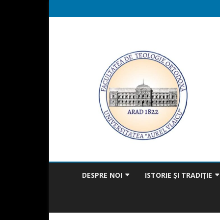
DESPRE NOI
ISTORIE ȘI TRADIȚIE
MISIUNEA FACULTĂȚII
BICENTENAR
MESAJUL DECANULUI
TRADIȚIA ÎN ACTUALITAT