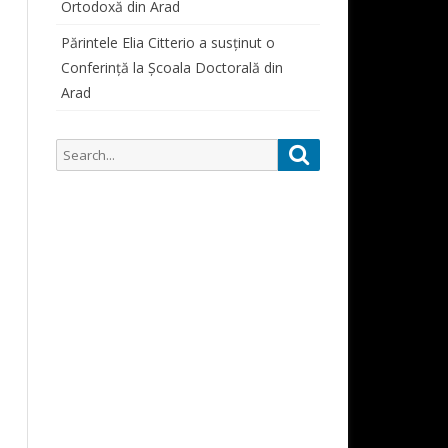
Ortodoxă din Arad
SIMPOZIOANE STUDENȚEȘTI
ORAR CONSULTAȚII PROFESORI
PARTICIPĂRI SIMPOZIOANE
Părintele Elia Citterio a susținut o
Conferință la Școala Doctorală din
CURSURI
Arad
ALUMNI
ALUMNI 1822-1948
Search
Search
DOCUMENTE STUDENȚI
for: