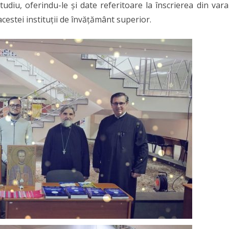
tudiu, oferindu-le și date referitoare la înscrierea din vara
Porților
cestei instituții de învățământ superior.
Deschise
ale
Universității
„Aurel
Vlaicu”
din
Arad