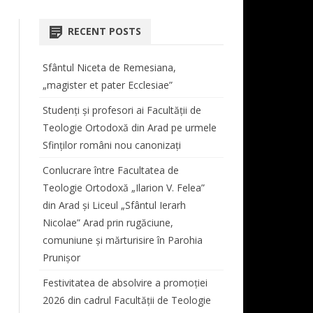
COORDONATOR CENTRU
AT
ORARE LICENȚĂ ȘI MASTER
TEOLOGIE DOGMATICĂ
 STUDII LICENȚĂ
BIBLIOTECA FACULTĂȚII
RECENT POSTS
REVISTA “STUDIA THEOLOGICA
 ŞI VIAŢĂ
PROGRAMARE EXAMENE
ISTORIA BISERICII ORTODOXE
SIMPOZIOANE
ET HISTORICA ARADENSIA”
CABINET MUZICĂ
ROMÂNE
Sfântul Niceta de Remesiana,
TUTORI DE AN
CONFERINȚE
REGULAMENT TUTORIAT
DOCUMENTE CENTRU DE
„magister et pater Ecclesiae”
MASTER
TEOLOGIE MORALĂ ȘI
STUDII
TAXE
STUDIA DOCTORALIA
ANUL I
SPIRITUALITATE ORTODOXĂ
Studenți și profesori ai Facultății de
E STUDII MASTER
Teologie Ortodoxă din Arad pe urmele
BURSE
COLECȚIA STUDIA DOCTORALIA
ANUL II
TEOLOGIE LITURGICĂ
Sfinților români nou canonizați
PROGRAM LITURGIC –
ANUL III
TEOLOGIE BIBLICĂ
Conlucrare între Facultatea de
DUHOVNICESC
ANUL IV
Teologie Ortodoxă „Ilarion V. Felea”
CORUL BĂRBĂTESC „ATANASIE
din Arad și Liceul „Sfântul Ierarh
LIPOVAN”
Nicolae” Arad prin rugăciune,
comuniune și mărturisire în Parohia
PROGRAM SECRETARIAT
Prunișor
ERASMUS
Festivitatea de absolvire a promoției
2026 din cadrul Facultății de Teologie
AUDIENȚE
AUDIENȚE DECAN