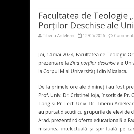
200 DE ANI
PREZENTAREA FACULTĂȚII
Facultatea de Teologie „I
DIRECTORII/RECTORII –
Porților Deschise ale Uni
CONDUCEREA FACULTĂȚII
DECAN
INSTITUTULUI/ACADEMI
Tiberiu Ardelean
15/05/2026
Comments
RESURSĂ UMANĂ
DIRECTOR 
CORPUL PR
PROFESORII INSTITUTUL
ACADEMIEI – FACULTĂȚII
CONSILIUL F
REPREZENTA
Joi, 14 mai 2024, Facultatea de Teologie Or
UAV
DECANII FACULTĂȚII
CONSILIUL
prezentare la
Ziua porților deschise
ale Univ
COLECȚIA IN HONOREM
la Corpul M al Universității din Micalaca.
De la primele ore ale dimineții au fost pre
Prof. Univ. Dr. Cristinel Ioja, însoțit de Pr.
Tang și Pr. Lect. Univ. Dr. Tiberiu Ardelean
au purtat discuții cu grupurile de elevi de cla
Arad, prezentând oferta educațională a Fac
misiunea intelectuală și spirituală pe c