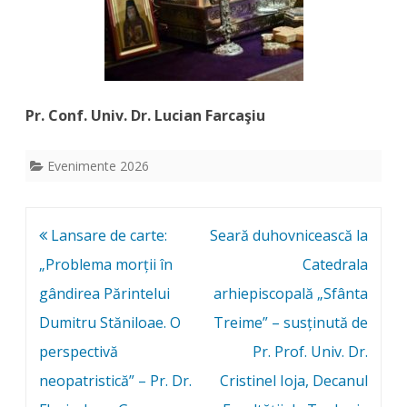
Pr. Conf. Univ. Dr. Lucian Farcaşiu
Evenimente 2026
Post
Lansare de carte:
Seară duhovnicească la
navigation
„Problema morții în
Catedrala
gândirea Părintelui
arhiepiscopală „Sfânta
Dumitru Stăniloae. O
Treime” – susținută de
perspectivă
Pr. Prof. Univ. Dr.
neopatristică” – Pr. Dr.
Cristinel Ioja, Decanul