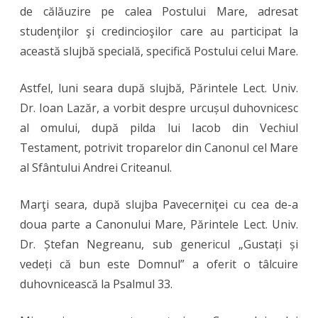
de călăuzire pe calea Postului Mare, adresat
studenţilor şi credincioşilor care au participat la
această slujbă specială, specifică Postului celui Mare.
Astfel, luni seara după slujbă, Părintele Lect. Univ.
Dr. Ioan Lazăr, a vorbit despre urcușul duhovnicesc
al omului, după pilda lui Iacob din Vechiul
Testament, potrivit troparelor din Canonul cel Mare
al Sfântului Andrei Criteanul.
Marţi seara, după slujba Pavecerniţei cu cea de-a
doua parte a Canonului Mare, Părintele Lect. Univ.
Dr. Ștefan Negreanu, sub genericul „Gustați și
vedeți că bun este Domnul” a oferit o tâlcuire
duhovnicească la Psalmul 33.