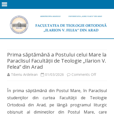
Skip
to
content
Prima săptămână a Postului celui Mare la
Paraclisul Facultății de Teologie „Ilarion V.
Felea” din Arad
on
Tiberiu Ardelean
01/03/2026
Comments Off
Prima
În prima săptămână din Postul Mare, în Paraclisul
săptămân
studenţilor din curtea Facultăţii de Teologie
a
Ortodoxă din Arad, pe lângă programul liturgic
Postului
obişnuit al dimineţilor din Postul Mare, care