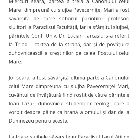
Miercuri seara, partea a treia a Canonului celui
Mare dimpreună cu slujba Pavecerniței Mari a fost
săvârșită de către soborul părinţilor profesori
slujitori la Paraclisul Facultăţii, iar la sfârșitul slujbei,
părintele Conf. Univ. Dr. Lucian Farcașiu s-a referit
la Triod – cartea de la strană, dar și de povățuire
duhovnicească a creștinilor pe calea Postului celui
Mare.
Joi seara, a fost săvârşită ultima parte a Canonului
celui Mare dimpreună cu slujba Pavecerniţei Mari,
cuvântul de învățătură fiind rostit de către părintele
Ioan Lazăr, duhovnicul studenților teologi, care a
vorbit despre pâine ca hrană a omului și dar de la
Dumnezeu pentru acesta.
La toate slujbele săvârșite în Paraclisul Facultății de