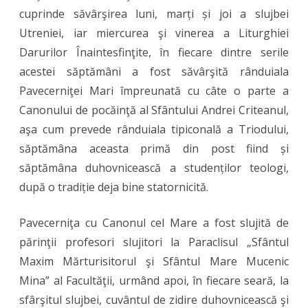
cuprinde săvârşirea luni, marți și joi a slujbei
celui
Utreniei, iar miercurea şi vinerea a Liturghiei
Mare
Darurilor Înaintesfinţite, în fiecare dintre serile
la
acestei săptămâni a fost săvârşită rânduiala
Paraclisul
Pavecerniţei Mari împreunată cu câte o parte a
Canonului de pocăinţă al Sfântului Andrei Criteanul,
Facultății
aşa cum prevede rânduiala tipiconală a Triodului,
de
săptămâna aceasta primă din post fiind și
Teologie
săptămâna duhovnicească a studenților teologi,
„Ilarion
după o tradiție deja bine statornicită.
V.
Pavecerniţa cu Canonul cel Mare a fost slujită de
Felea”
părinţii profesori slujitori la Paraclisul „Sfântul
din
Maxim Mărturisitorul şi Sfântul Mare Mucenic
Arad
Mina” al Facultăţii, urmând apoi, în fiecare seară, la
sfârşitul slujbei, cuvântul de zidire duhovnicească şi