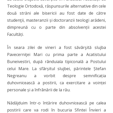
Teologie Ortodoxă, răspunsurile alternative din cele
două străni ale bisericii au fost date de către
studenţii, masteranzii și doctoranzii teologi arădeni,
dimpreună cu o parte din absolvenții acestei
Facultăți.
În seara zilei de vineri a fost săvârşită slujba
Pavecerniţei Mari cu prima parte a Acatistului
Buneivestiri, după rânduiala tipiconală a Postului
celui Mare. La sfârșitul slujbei, părintele Ștefan
Negreanu a vorbit despre semnificația
duhovnicească a postirii, ca exercitare a voinței
personale și a înfrânării de la rău.
Nădăjduim într-o întărire duhovnicească pe calea
postirii care va rodi în bucuria Sfintei Învieri a