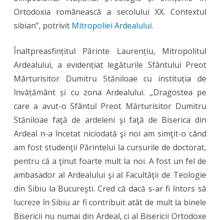
Ortodoxia românească a secolului XX. Contextul
evocat
sibian”, potrivit
Mitropoliei Ardealului.
în
cadrul
Înaltpreasfințitul Părinte Laurențiu, Mitropolitul
Ardealului, a evidențiat legăturile Sfântului Preot
Zilelor
Mărturisitor Dumitru Stăniloae cu instituția de
Șaguniene
învățământ și cu zona Ardealului. „Dragostea pe
2025
care a avut-o Sfântul Preot Mărturisitor Dumitru
Stăniloae faţă de ardeleni şi faţă de Biserica din
Ardeal n-a încetat niciodată şi noi am simţit-o când
am fost studenţii Părintelui la cursurile de doctorat,
pentru că a ţinut foarte mult la noi. A fost un fel de
ambasador al Ardealului şi al Facultăţii de Teologie
din Sibiu la Bucureşti. Cred că dacă s-ar fi întors să
lucreze în Sibiu ar fi contribuit atât de mult la binele
Bisericii nu numai din Ardeal, ci al Bisericii Ortodoxe