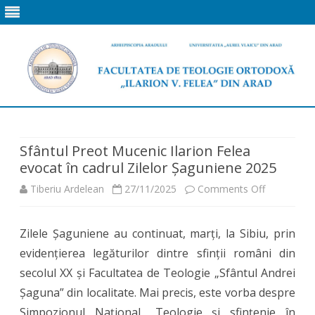
Skip
to
content
Sfântul Preot Mucenic Ilarion Felea
evocat în cadrul Zilelor Șaguniene 2025
on
Tiberiu Ardelean
27/11/2025
Comments Off
Sfântul
Zilele Șaguniene au continuat, marți, la Sibiu, prin
Preot
evidențierea legăturilor dintre sfinții români din
Mucenic
secolul XX și Facultatea de Teologie „Sfântul Andrei
Ilarion
Șaguna” din localitate. Mai precis, este vorba despre
Simpozionul Național „Teologie și sfințenie în
Felea