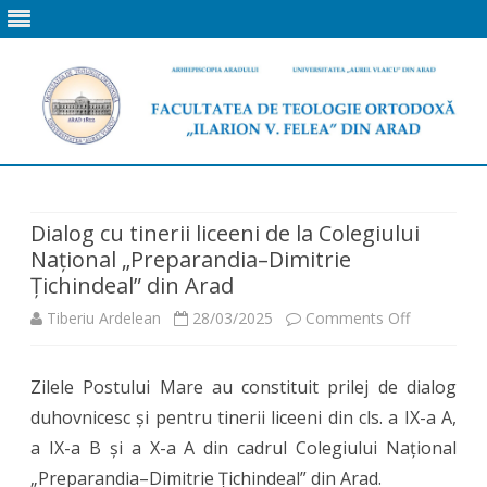
Skip
to
content
Dialog cu tinerii liceeni de la Colegiului
Național „Preparandia–Dimitrie
Țichindeal” din Arad
on
Tiberiu Ardelean
28/03/2025
Comments Off
Dialog
Zilele Postului Mare au constituit prilej de dialog
cu
duhovnicesc și pentru tinerii liceeni din cls. a IX-a A,
tinerii
a IX-a B și a X-a A din cadrul Colegiului Național
liceeni
„Preparandia–Dimitrie Țichindeal” din Arad.