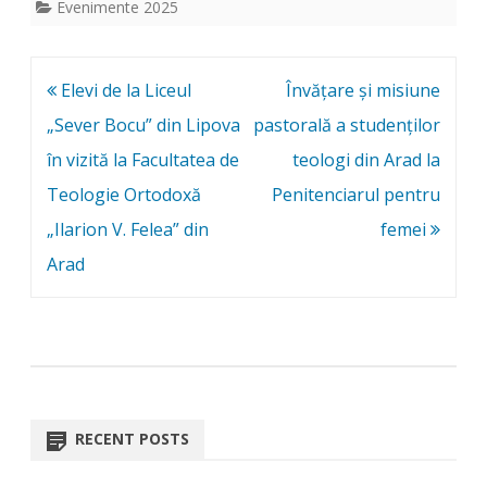
Evenimente 2025
Post
Elevi de la Liceul
Învățare și misiune
navigation
„Sever Bocu” din Lipova
pastorală a studenților
în vizită la Facultatea de
teologi din Arad la
Teologie Ortodoxă
Penitenciarul pentru
„Ilarion V. Felea” din
femei
Arad
RECENT POSTS