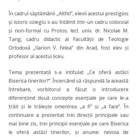
de
În cadrul săptămânii „Altfel”, elevii acestui prestigios
la
și istoric colegiu s-au întâlnit într-un cadru colocvial
Colegiului
și non-formal cu Protos. lect. univ. dr. Nicolae M.
Național
Tang, cadru didactic al Facultății de Teologie
Ortodoxă „Ilarion V. Felea” din Arad, fost elev și
„Preparand
profesor al acestui liceu.
Dimitrie
Țichindeal”
Tema prezentată s-a intitulat „Ce oferă astăzi
Biserica tinerilor?”. Încercând să răspundă la această
din
întrebare, vorbitorul a făcut o introducere
Arad
diferențiind două concepte esențiale pe care le-a
trăit și le trăiește omenirea „a fi” și „a face”. În
continuare a prezentat trei direcții principale sau
mai bine zis, trei principii esențiale pe care Biserica
le oferă astăzi tinerilor, și anume: nevoia de