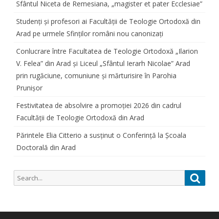
Sfântul Niceta de Remesiana, „magister et pater Ecclesiae”
Studenți și profesori ai Facultății de Teologie Ortodoxă din
Arad pe urmele Sfinților români nou canonizați
Conlucrare între Facultatea de Teologie Ortodoxă „Ilarion
V. Felea” din Arad și Liceul „Sfântul Ierarh Nicolae” Arad
prin rugăciune, comuniune și mărturisire în Parohia
Prunișor
Festivitatea de absolvire a promoției 2026 din cadrul
Facultății de Teologie Ortodoxă din Arad
Părintele Elia Citterio a susținut o Conferință la Școala
Doctorală din Arad
Search
Searc
for: