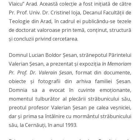
Vlaicu” Arad. Această colecție a fost inițiată de către
Pr. Prof. Univ. Dr. Cristinel Ioja, Decanul Facultății de
Teologie din Arad, în cadrul ei publicându-se tezele
de doctorat valoroase prin temă, conținut, structură
și concluzii privind cercetarea.
Domnul Lucian Boldor Șesan, strănepotul Părintelui
Valerian Șesan, a prezentat și expoziția
In Memoriam
Pr. Prof. Dr. Valerain Șesan
, format din documente,
obiecte și fotografii din arhiva familiei Șesan.
Domnia sa a evocat în cuvinte emoționante,
momentul tulburător al plecării străbunicului său,
preotul profesor Valerian Șesan pe calea veșniciei,
dar și prima sa întâlnire cu mormântul străbunicului
său, la Cernăuți, în anul 1993.