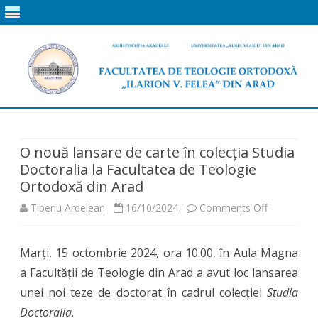
Skip
to
content
O nouă lansare de carte în colecția Studia
Doctoralia la Facultatea de Teologie
Ortodoxă din Arad
on
Tiberiu Ardelean
16/10/2024
Comments Off
O
Marți, 15 octombrie 2024, ora 10.00, în Aula Magna
nouă
a Facultății de Teologie din Arad a avut loc lansarea
lansare
unei noi teze de doctorat în cadrul colecției
Studia
de
Doctoralia
.