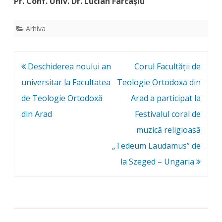
Pr. Conf. Univ. Dr. Lucian Farcașiu
Arhiva
Post
Deschiderea noului an
Corul Facultății de
navigation
universitar la Facultatea
Teologie Ortodoxă din
de Teologie Ortodoxă
Arad a participat la
din Arad
Festivalul coral de
muzică religioasă
„Tedeum Laudamus” de
la Szeged – Ungaria