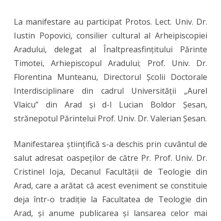
carte
La manifestare au participat Protos. Lect. Univ. Dr.
în
Iustin Popovici, consilier cultural al Arheipiscopiei
colecția
Aradului, delegat al Înaltpreasfințitului Părinte
Studia
Timotei, Arhiepiscopul Aradului; Prof. Univ. Dr.
Florentina Munteanu, Directorul Școlii Doctorale
Doctoralia
Interdisciplinare din cadrul Universității „Aurel
la
Vlaicu” din Arad și d-l Lucian Boldor Șesan,
Facultatea
strănepotul Părintelui Prof. Univ. Dr. Valerian Șesan.
de
Manifestarea științifică s-a deschis prin cuvântul de
Teologie
salut adresat oaspeților de către Pr. Prof. Univ. Dr.
Ortodoxă
Cristinel Ioja, Decanul Facultății de Teologie din
din
Arad, care a arătat că acest eveniment se constituie
deja într-o tradiție la Facultatea de Teologie din
Arad
Arad, și anume publicarea și lansarea celor mai