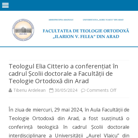
Skip
to
content
Teologul Elia Citterio a conferențiat în
cadrul Școlii doctorale a Facultății de
Teologie Ortodoxă din Arad
on
Tiberiu Ardelean
30/05/2024
Comments Off
Teologul
În ziua de miercuri, 29 mai 2024, în Aula Facultății de
Elia
Teologie Ortodoxă din Arad, a fost susținută o
Citterio
conferință teologică în cadrul Școlii doctorale
a
interdisciplinare a Universității „Aurel Vlaicu” din