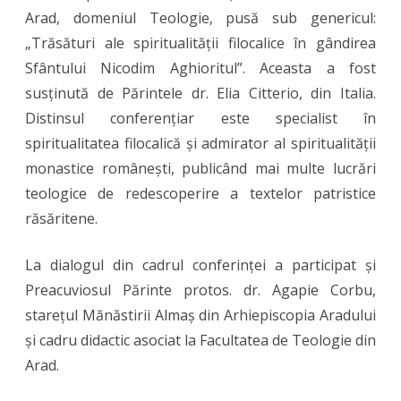
Arad, domeniul Teologie, pusă sub genericul:
conferenți
„Trăsături ale spiritualității filocalice în gândirea
în
Sfântului Nicodim Aghioritul”. Aceasta a fost
cadrul
susținută de Părintele dr. Elia Citterio, din Italia.
Școlii
Distinsul conferențiar este specialist în
spiritualitatea filocalică și admirator al spiritualității
doctorale
monastice românești, publicând mai multe lucrări
a
teologice de redescoperire a textelor patristice
Facultății
răsăritene.
de
La dialogul din cadrul conferinței a participat și
Teologie
Preacuviosul Părinte protos. dr. Agapie Corbu,
Ortodoxă
starețul Mănăstirii Almaș din Arhiepiscopia Aradului
din
și cadru didactic asociat la Facultatea de Teologie din
Arad
Arad.