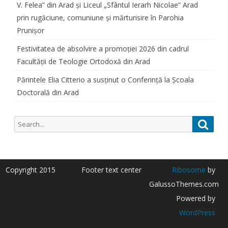
V. Felea” din Arad și Liceul „Sfântul Ierarh Nicolae” Arad
prin rugăciune, comuniune și mărturisire în Parohia
Prunișor
Festivitatea de absolvire a promoției 2026 din cadrul
Facultății de Teologie Ortodoxă din Arad
Părintele Elia Citterio a susținut o Conferință la Școala
Doctorală din Arad
Search
Searc
for:
Copyright 2015
Footer text center
Ribosome
by
GalussoThemes.com
Powered by
WordPress