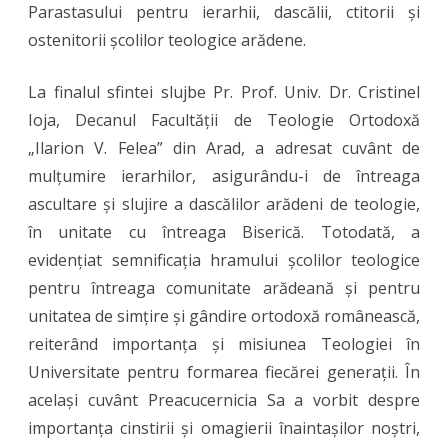
Parastasului pentru ierarhii, dascălii, ctitorii și
ostenitorii școlilor teologice arădene.
La finalul sfintei slujbe Pr. Prof. Univ. Dr. Cristinel
Ioja, Decanul Facultății de Teologie Ortodoxă
„Ilarion V. Felea” din Arad, a adresat cuvânt de
mulțumire ierarhilor, asigurându-i de întreaga
ascultare și slujire a dascălilor arădeni de teologie,
în unitate cu întreaga Biserică. Totodată, a
evidențiat semnificația hramului școlilor teologice
pentru întreaga comunitate arădeană și pentru
unitatea de simțire și gândire ortodoxă românească,
reiterând importanța și misiunea Teologiei în
Universitate pentru formarea fiecărei generații. În
același cuvânt Preacucernicia Sa a vorbit despre
importanța cinstirii și omagierii înaintașilor noștri,