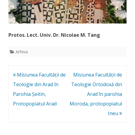
Protos. Lect. Univ. Dr. Nicolae M. Tang
Arhiva
Post
Misiunea Facultății de
Misiunea Facultății de
navigation
Teologie din Arad în
Teologie Ortodoxă din
Parohia Șeitin,
Arad în parohia
Protopopiatul Arad
Moroda, protopopiatul
Ineu