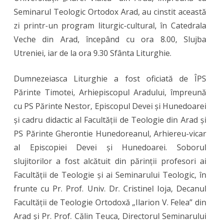
Seminarul Teologic Ortodox Arad, au cinstit această
Școlile
zi printr-un program liturgic-cultural, în Catedrala
Teologice
Veche din Arad, începând cu ora 8.00, Slujba
din
Utreniei, iar de la ora 9.30 Sfânta Liturghie.
eparhia
Dumnezeiasca Liturghie a fost oficiată de ÎPS
Aradului
Părinte Timotei, Arhiepiscopul Aradului, împreună
cu PS Părinte Nestor, Episcopul Devei și Hunedoarei
și cadru didactic al Facultății de Teologie din Arad și
PS Părinte Gherontie Hunedoreanul, Arhiereu-vicar
al Episcopiei Devei și Hunedoarei. Soborul
slujitorilor a fost alcătuit din părinții profesori ai
Facultății de Teologie și ai Seminarului Teologic, în
frunte cu Pr. Prof. Univ. Dr. Cristinel Ioja, Decanul
Facultății de Teologie Ortodoxă „Ilarion V. Felea” din
Arad și Pr. Prof. Călin Teuca, Directorul Seminarului