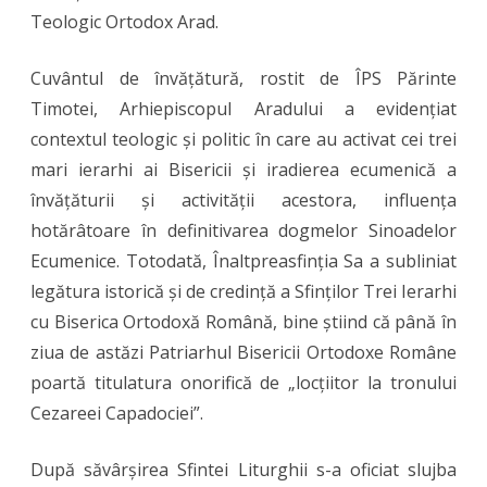
Teologic Ortodox Arad.
Cuvântul de învățătură, rostit de ÎPS Părinte
Timotei, Arhiepiscopul Aradului a evidențiat
contextul teologic și politic în care au activat cei trei
mari ierarhi ai Bisericii și iradierea ecumenică a
învățăturii și activității acestora, influența
hotărâtoare în definitivarea dogmelor Sinoadelor
Ecumenice. Totodată, Înaltpreasfinția Sa a subliniat
legătura istorică și de credință a Sfinților Trei Ierarhi
cu Biserica Ortodoxă Română, bine știind că până în
ziua de astăzi Patriarhul Bisericii Ortodoxe Române
poartă titulatura onorifică de „locțiitor la tronului
Cezareei Capadociei”.
După săvârșirea Sfintei Liturghii s-a oficiat slujba