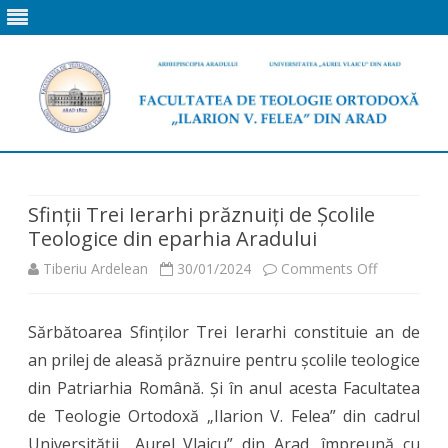
Skip
to
content
Sfinții Trei Ierarhi prăznuiți de Școlile
Teologice din eparhia Aradului
on
Tiberiu Ardelean
30/01/2024
Comments Off
Sfinții
Sărbătoarea Sfinților Trei Ierarhi constituie an de
Trei
an prilej de aleasă prăznuire pentru școlile teologice
Ierarhi
din Patriarhia Română. Și în anul acesta Facultatea
prăznuiți
de Teologie Ortodoxă „Ilarion V. Felea” din cadrul
Universității „Aurel Vlaicu” din Arad, împreună cu
de