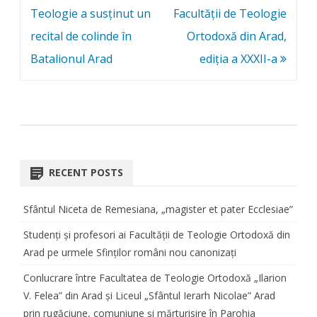
navigation
Teologie a susținut un
Facultății de Teologie
recital de colinde în
Ortodoxă din Arad,
Batalionul Arad
ediția a XXXII-a
RECENT POSTS
Sfântul Niceta de Remesiana, „magister et pater Ecclesiae”
Studenți și profesori ai Facultății de Teologie Ortodoxă din
Arad pe urmele Sfinților români nou canonizați
Conlucrare între Facultatea de Teologie Ortodoxă „Ilarion
V. Felea” din Arad și Liceul „Sfântul Ierarh Nicolae” Arad
prin rugăciune, comuniune și mărturisire în Parohia