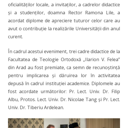
oficialităților locale, a invitaților, a cadrelor didactice
„Ilarion
și a studenților, doamna Rector Ramona Lile, a
V.
acordat diplome de apreciere tuturor celor care au
Felea”
avut o contribuție la realizările Universității din anul
din
curent.
Arad
În cadrul acestui eveniment, trei cadre didactice de la
apreciată
Facultatea de Teologie Ortodoxă „Ilarion V. Felea”
la
din Arad au fost premiate, ca semn de recunoștință
pentru implicarea și dăruirea lor în activitatea
Gala
depusă în cadrul instituției academice. Diplomele au
Excelenței
fost acordate următorilor: Pr. Lect. Univ. Dr. Filip
Universități
Albu, Protos. Lect. Univ. Dr. Nicolae Tang și Pr. Lect.
„Aurel
Univ. Dr. Tiberiu Ardelean.
Vlaicu”