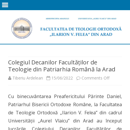
Skip
to
content
Colegiul Decanilor Facultăților de
Teologie din Patriarhia Română la Arad
on
Tiberiu Ardelean
15/06/2022
Comments Off
Colegiul
Cu binecuvântarea Preafericitului Părinte Daniel,
Decanilor
Patriarhul Bisericii Ortodoxe Române, la Facultatea
Facultăților
de Teologie Ortodoxă „Ilarion V. Felea” din cadrul
de
Universității „Aurel Vlaicu” din Arad au început
lucrările Colegiului Decanilor Facultăților de
Teologie