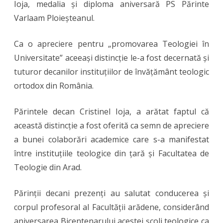
Ioja, medalia și diploma aniversară PS Părinte
Varlaam Ploieșteanul.
Ca o apreciere pentru „promovarea Teologiei în
Universitate” aceeași distincție le-a fost decernată și
tuturor decanilor instituțiilor de învățământ teologic
ortodox din România.
Părintele decan Cristinel Ioja, a arătat faptul că
această distincție a fost oferită ca semn de apreciere
a bunei colaborări academice care s-a manifestat
între instituțiile teologice din țară și Facultatea de
Teologie din Arad.
Părinții decani prezenți au salutat conducerea și
corpul profesoral al Facultății arădene, considerând
aniversarea Bicentenarului acestei școli teologice ca