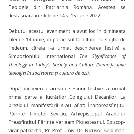
Teologie din Patriarhia Română. Acestea se
din
desfășoară în zilele de 14 și 15 iunie 2022.
Patriarhia
Română
Debutul acestui eveniment a avut loc în dimineața
zilei de 14 iunie, în paraclisul facultății, cu slujba de
la
Tedeum, căreia i-a urmat deschiderea festivă a
Arad
Simpozionului internațional
The Significance of
Theology in Today’s Society and Culture (Semnificațiile
teologiei în societatea și cultura de azi)
.
După încheierea acestei sesiuni festive a urmat
prima parte a lucrărilor Colegiului Decanilor. La
prezidiul manifestării s-au aflat: Înaltpreasfințitul
Părinte Timotei Seviciu, Arhiepiscopul Aradului;
Preasfințitul Părinte Varlaam Ploieșteanul, Episcop-
vicar patriarhal; Pr. Prof. Univ. Dr. Nicușor Beldiman,