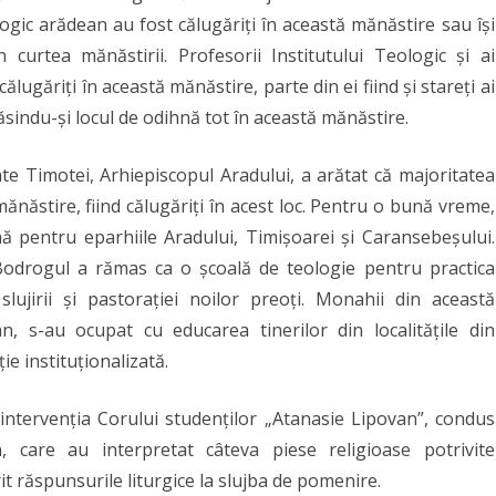
ogic arădean au fost călugăriți în această mănăstire sau își
urtea mănăstirii. Profesorii Institutului Teologic și ai
ălugăriți în această mănăstire, parte din ei fiind și stareți ai
sindu-și locul de odihnă tot în această mănăstire.
inte Timotei, Arhiepiscopul Aradului, a arătat că majoritatea
mănăstire, fiind călugăriți în acest loc. Pentru o bună vreme,
pentru eparhiile Aradului, Timișoarei și Caransebeșului.
Bodrogul a rămas ca o școală de teologie pentru practica
slujirii și pastorației noilor preoți. Monahii din această
, s-au ocupat cu educarea tinerilor din localitățile din
e instituționalizată.
intervenția Corului studenților „Atanasie Lipovan”, condus
, care au interpretat câteva piese religioase potrivite
it răspunsurile liturgice la slujba de pomenire.