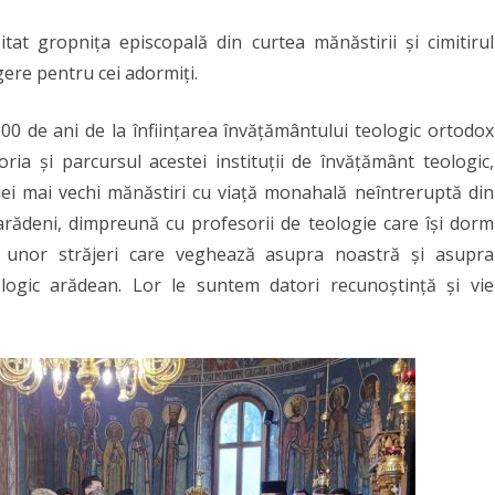
zitat gropnița episcopală din curtea mănăstirii și cimitirul
ere pentru cei adormiți.
00 de ani de la înființarea învățământului teologic ortodox
oria și parcursul acestei instituții de învățământ teologic,
elei mai vechi mănăstiri cu viață monahală neîntreruptă din
arădeni, dimpreună cu profesorii de teologie care își dorm
 unor străjeri care veghează asupra noastră și asupra
ologic arădean. Lor le suntem datori recunoștință și vie