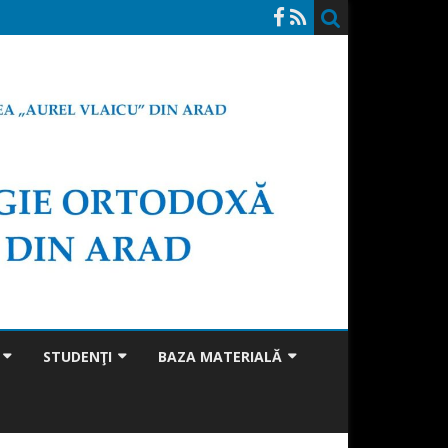
STUDENŢI
BAZA MATERIALĂ
PASTORALĂ
STRUCTURA ANULUI
CLĂDIREA FACULTĂȚII
V
UNIVERSITAR
LICENȚĂ
ŞI CULTURĂ
PARACLISUL FACULTĂȚII