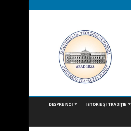
DESPRE NOI
ISTORIE ȘI TRADIȚIE
MISIUNEA FACULTĂȚII
BICENTENAR
MESAJUL DECANULUI
TRADIȚIA ÎN ACTUALITAT