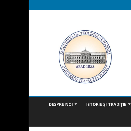
DESPRE NOI
ISTORIE ȘI TRADIȚIE
MISIUNEA FACULTĂȚII
BICENTENAR
MESAJUL DECANULUI
TRADIȚIA ÎN ACTUALITAT