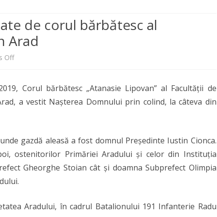
CENTRE DE STUDII ȘI
EVENIMENTE 2026
CENTRUL DE STUDII
CONDUCĂTORI DOCTOR
CREŞTINĂ
CERCETĂRI
TEOLOGICE-ISTORICE ȘI DE
PUBLICAȚII
PLAN ÎNVĂȚĂMÂNT
FINALIZARE
ndate de corul bărbătesc al
EVENIMENTE 2025
PROGNOZĂ PASTORAL-
CERCETARE DOCTORAT
PASTORAŢIE
REVISTE
TEOLOGIA
in Arad
PLANURI ȘI RAPOARTE
MISIONARĂ
EI
LITURGICĂ
EVENIMENTE MEDIA
MANAGERIALE
SIMPOZIOANE
ANUARUL
INTERNAȚIONALE
on
 Off
DE DEPARTAMENT
OFESORAL
CADRE DIDACTICE TITULARE
CENTRUL DE STUDII FILOCALICE
UI –
ADMITERE 
LINKURI UTILE
FIȘE DISCIPLINE
„SFÂNTUL ISAAC SIRUL”
Instituțiile
CĂRȚI PROFESORI
CALEA MÂNTUIRII
NAȚIONALE
ACULTĂȚII
RE ÎN SENATUL
CADRE DIDACTICE ASOCIATE
FINALIZAR
ARHIVĂ
019, Corul bărbătesc „Atanasie Lipovan” al Facultății de
RAPORTUL DECANULUI
publice
COOPERĂRI ACADEMICE
INTERNAȚIONALE
 DEPARTAMENTULUI
Arad, a vestit Nașterea Domnului prin colind, la câteva din
colindate
ETICA UNIVERSITARĂ
NAȚIONALE
de
COMISII
, unde gazdă aleasă a fost domnul Președinte Iustin Cionca.
corul
ALTE DOCUMENTE
i, ostenitorilor Primăriei Aradului și celor din Instituția
bărbătesc
Prefect Gheorghe Stoian cât și doamna Subprefect Olimpia
al
dului.
Facultății
 cetatea Aradului, în cadrul Batalionului 191 Infanterie Radu
de