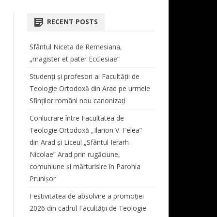
COORDONATOR CENTRU
AT
ORARE LICENȚĂ ȘI MASTER
TEOLOGIE DOGMATICĂ
 STUDII LICENȚĂ
BIBLIOTECA FACULTĂȚII
RECENT POSTS
REVISTA “STUDIA THEOLOGICA
 ŞI VIAŢĂ
PROGRAMARE EXAMENE
ISTORIA BISERICII ORTODOXE
SIMPOZIOANE
ET HISTORICA ARADENSIA”
CABINET MUZICĂ
ROMÂNE
Sfântul Niceta de Remesiana,
TUTORI DE AN
CONFERINȚE
REGULAMENT TUTORIAT
DOCUMENTE CENTRU DE
„magister et pater Ecclesiae”
MASTER
TEOLOGIE MORALĂ ȘI
STUDII
TAXE
STUDIA DOCTORALIA
ANUL I
SPIRITUALITATE ORTODOXĂ
Studenți și profesori ai Facultății de
E STUDII MASTER
Teologie Ortodoxă din Arad pe urmele
BURSE
COLECȚIA STUDIA DOCTORALIA
ANUL II
TEOLOGIE LITURGICĂ
Sfinților români nou canonizați
PROGRAM LITURGIC –
ANUL III
TEOLOGIE BIBLICĂ
Conlucrare între Facultatea de
DUHOVNICESC
ANUL IV
Teologie Ortodoxă „Ilarion V. Felea”
CORUL BĂRBĂTESC „ATANASIE
din Arad și Liceul „Sfântul Ierarh
LIPOVAN”
Nicolae” Arad prin rugăciune,
comuniune și mărturisire în Parohia
PROGRAM SECRETARIAT
Prunișor
ERASMUS
Festivitatea de absolvire a promoției
2026 din cadrul Facultății de Teologie
AUDIENȚE
AUDIENȚE DECAN