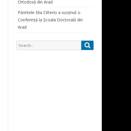
Ortodoxă din Arad
SIMPOZIOANE STUDENȚEȘTI
ORAR CONSULTAȚII PROFESORI
PARTICIPĂRI SIMPOZIOANE
Părintele Elia Citterio a susținut o
Conferință la Școala Doctorală din
CURSURI
Arad
ALUMNI
ALUMNI 1822-1948
Search
Search
DOCUMENTE STUDENȚI
for: