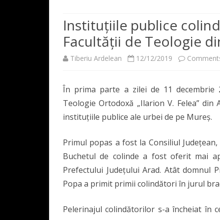
200 DE ANI
PREZENTAREA FACULTĂȚII
Instituțiile publice coli
DIRECTORII/RECTORII –
Facultății de Teologie d
CONDUCEREA FACULTĂȚII
DECAN
INSTITUTULUI/ACADEMI
Tiberiu Ardelean
12/12/2019
Comments
RESURSĂ UMANĂ
DIRECTOR 
CORPUL PR
PROFESORII INSTITUTUL
ACADEMIEI – FACULTĂȚII
CONSILIUL F
REPREZENTA
În prima parte a zilei de 11 decembrie 2
UAV
DECANII FACULTĂȚII
CONSILIUL
Teologie Ortodoxă „Ilarion V. Felea” din 
COLECȚIA IN HONOREM
instituțiile publice ale urbei de pe Mureș.
Primul popas a fost la Consiliul Județean
Buchetul de colinde a fost oferit mai apo
Prefectului Județului Arad. Atât domnul 
Popa a primit primii colindători în jurul bra
Pelerinajul colindătorilor s-a încheiat în