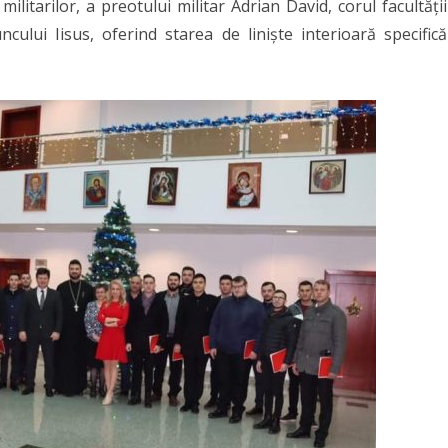
ilitarilor, a preotului militar Adrian David, corul facultății
Teologie
cului Iisus, oferind starea de liniște interioară specifică
din
Arad