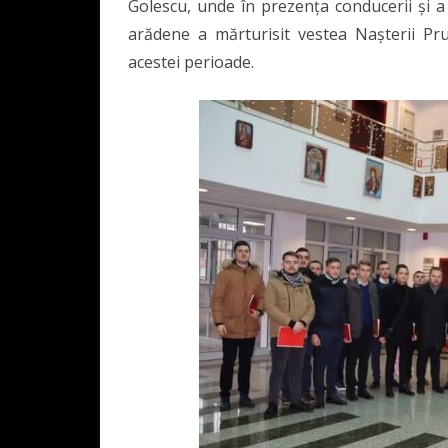
Golescu, unde în prezența conducerii și a m
arădene a mărturisit vestea Nașterii Prun
acestei perioade.