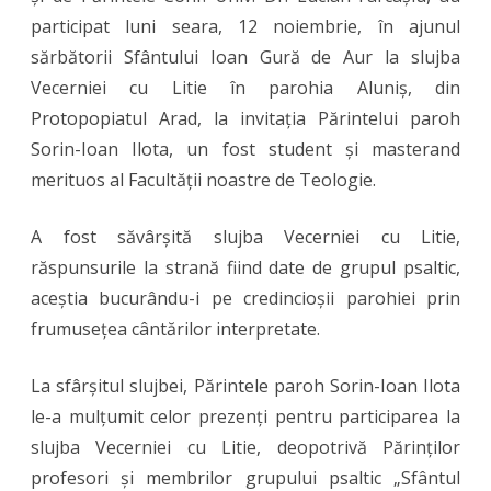
participat luni seara, 12 noiembrie, în ajunul
din
sărbătorii Sfântului Ioan Gură de Aur la slujba
Arad
Vecerniei cu Litie în parohia Aluniș, din
în
Protopopiatul Arad, la invitația Părintelui paroh
Sorin-Ioan Ilota, un fost student și masterand
parohia
merituos al Facultății noastre de Teologie.
Aluniș
A fost săvârșită slujba Vecerniei cu Litie,
răspunsurile la strană fiind date de grupul psaltic,
aceștia bucurându-i pe credincioșii parohiei prin
frumusețea cântărilor interpretate.
La sfârșitul slujbei, Părintele paroh Sorin-Ioan Ilota
le-a mulțumit celor prezenți pentru participarea la
slujba Vecerniei cu Litie, deopotrivă Părinților
profesori și membrilor grupului psaltic „Sfântul