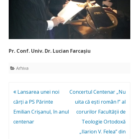
Pr. Conf. Univ. Dr. Lucian Farcașiu
Arhiva
Post
Lansarea unei noi
Concertul Centenar „Nu
navigation
cărți a PS Părinte
uita că ești român !” al
Emilian Crișanul, în anul
corurilor Facultății de
centenar
Teologie Ortodoxă
„Ilarion V. Felea” din