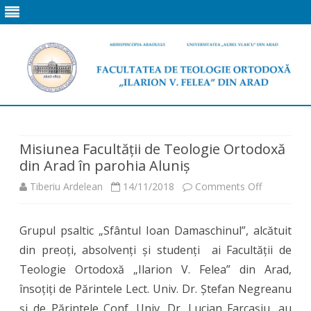
Skip
to
content
Misiunea Facultății de Teologie Ortodoxă
din Arad în parohia Aluniș
on
Tiberiu Ardelean
14/11/2018
Comments Off
Misiunea
Grupul psaltic „Sfântul Ioan Damaschinul”, alcătuit
Facultății
din preoți, absolvenți și studenți ai Facultății de
de
Teologie Ortodoxă „Ilarion V. Felea” din Arad,
Teologie
însoțiți de Părintele Lect. Univ. Dr. Ștefan Negreanu
și de Părintele Conf. Univ. Dr. Lucian Farcașiu, au
Ortodoxă