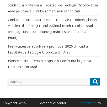
Studenți și profesori ai Facultății de Teologie Ortodoxă din
Arad pe urmele Sfinților români nou canonizați
Conlucrare între Facultatea de Teologie Ortodoxă „Ilarion
V. Felea” din Arad și Liceul „Sfântul Ierarh Nicolae” Arad
prin rugăciune, comuniune și mărturisire în Parohia
Prunișor
Festivitatea de absolvire a promoției 2026 din cadrul
Facultății de Teologie Ortodoxă din Arad
Părintele Elia Citterio a susținut o Conferință la Școala
Doctorală din Arad
Search
Searc
for:
Copyright 2015
Footer text center
Ribosome
by