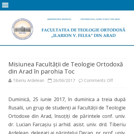
Skip
to
content
Misiunea Facultății de Teologie Ortodoxă
din Arad în parohia Toc
on
Tiberiu Ardelean
26/06/2017
Comments Off
Misiunea
Duminică, 25 iunie 2017, în duminica a treia după
Facultății
Rusalii, un grup de studenți ai Facultății de Teologie
de
Ortodoxe din Arad, însoțiți de părintele conf. univ.
Teologie
dr. Lucian Farcașiu și arhid. asist. univ. drd. Tiberiu
Ardelean, delegați ai părintelui Decan, pr. prof. univ.
Ortodoxă