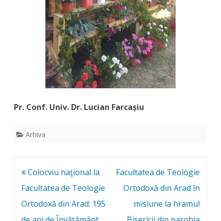
Pr. Conf. Univ. Dr. Lucian Farcașiu
Arhiva
Post
Colocviu naţional la
Facultatea de Teologie
navigation
Facultatea de Teologie
Ortodoxă din Arad în
Ortodoxă din Arad: 195
misiune la hramul
de ani de Învățământ
Bisericii din parohia