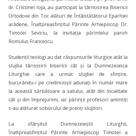
dr. Cristinel Ioja, au participat la târnosirea Bisericii
din
Ortodoxe din Toc alături de Întâistătătorul Eparhiei
Arad
arădene, Înaltpreasfințitul Părinte Arhiepiscop Dr.
în
Timotei Seviciu, la invitația părintelui paroh
Romulus Francescu.
parohia
Toc
Studenții teologi au dat răspunsurile liturgice atât la
slujba târnosirii bisericii cât și la Dumnezeiasca
Liturghie care a urmat slujbei de sfințire,
bucurându-i pe credincioșii adunați în număr mare
la această sărbătoare a satului, atât din localitate
cât și din împrejurimi, iar părinții profesori amintiți
s-au alăturat soborului de preoți slujitori.
La sfârșitul Dumnezeieștii Liturghii,
Înaltpreasfințitul Părinte Arhiepiscop Timotei a