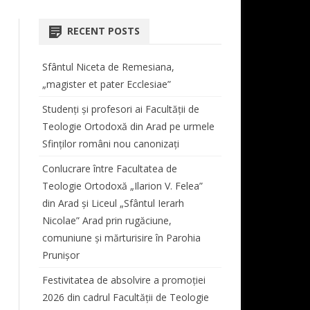
COORDONATOR CENTRU
AT
ORARE LICENȚĂ ȘI MASTER
TEOLOGIE DOGMATICĂ
 STUDII LICENȚĂ
BIBLIOTECA FACULTĂȚII
RECENT POSTS
REVISTA “STUDIA THEOLOGICA
 ŞI VIAŢĂ
PROGRAMARE EXAMENE
ISTORIA BISERICII ORTODOXE
SIMPOZIOANE
ET HISTORICA ARADENSIA”
CABINET MUZICĂ
ROMÂNE
Sfântul Niceta de Remesiana,
TUTORI DE AN
CONFERINȚE
REGULAMENT TUTORIAT
DOCUMENTE CENTRU DE
„magister et pater Ecclesiae”
MASTER
TEOLOGIE MORALĂ ȘI
STUDII
TAXE
STUDIA DOCTORALIA
ANUL I
SPIRITUALITATE ORTODOXĂ
Studenți și profesori ai Facultății de
E STUDII MASTER
Teologie Ortodoxă din Arad pe urmele
BURSE
COLECȚIA STUDIA DOCTORALIA
ANUL II
TEOLOGIE LITURGICĂ
Sfinților români nou canonizați
PROGRAM LITURGIC –
ANUL III
TEOLOGIE BIBLICĂ
Conlucrare între Facultatea de
DUHOVNICESC
ANUL IV
Teologie Ortodoxă „Ilarion V. Felea”
CORUL BĂRBĂTESC „ATANASIE
din Arad și Liceul „Sfântul Ierarh
LIPOVAN”
Nicolae” Arad prin rugăciune,
comuniune și mărturisire în Parohia
PROGRAM SECRETARIAT
Prunișor
ERASMUS
Festivitatea de absolvire a promoției
2026 din cadrul Facultății de Teologie
AUDIENȚE
AUDIENȚE DECAN