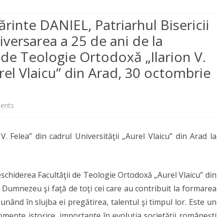
CENTRE DE STUDII ȘI
EVENIMENTE 2026
CENTRUL DE STUDII
CONDUCĂTORI DOCTOR
CREŞTINĂ
CERCETĂRI
TEOLOGICE-ISTORICE ȘI DE
PUBLICAȚII
PLAN ÎNVĂȚĂMÂNT
FINALIZARE
ărinte DANIEL, Patriarhul Bisericii
EVENIMENTE 2025
PROGNOZĂ PASTORAL-
CERCETARE DOCTORAT
PASTORAŢIE
REVISTE
TEOLOGIA
versarea a 25 de ani de la
PLANURI ȘI RAPOARTE
MISIONARĂ
EI
LITURGICĂ
EVENIMENTE MEDIA
MANAGERIALE
 de Teologie Ortodoxă „Ilarion V.
SIMPOZIOANE
ANUARUL
INTERNAȚIONALE
DE DEPARTAMENT
OFESORAL
CADRE DIDACTICE TITULARE
CENTRUL DE STUDII FILOCALICE
UI –
ADMITERE 
LINKURI UTILE
urel Vlaicu” din Arad, 30 octombrie
FIȘE DISCIPLINE
„SFÂNTUL ISAAC SIRUL”
CĂRȚI PROFESORI
CALEA MÂNTUIRII
NAȚIONALE
ACULTĂȚII
RE ÎN SENATUL
CADRE DIDACTICE ASOCIATE
FINALIZAR
ARHIVĂ
RAPORTUL DECANULUI
COOPERĂRI ACADEMICE
INTERNAȚIONALE
 DEPARTAMENTULUI
on
ents
ETICA UNIVERSITARĂ
NAȚIONALE
Mesajul
COMISII
. Felea” din cadrul Universităţii „Aurel Vlaicu” din Arad la
Preafericitului
ALTE DOCUMENTE
Părinte
DANIEL,
deschiderea Facultăţii de Teologie Ortodoxă „Aurel Vlaicu” din
e Dumnezeu şi faţă de toţi cei care au contribuit la formarea
Patriarhul
 punând în slujba ei pregătirea, talentul şi timpul lor. Este un
Bisericii
mente istorice, importante în evoluţia societăţii româneşti