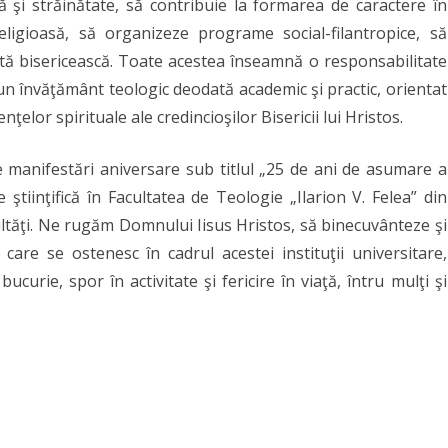
ă şi străinătate, să contribuie la formarea de caractere în
–
eligioasă, să organizeze programe social-filantropice, să
tă bisericească. Toate acestea înseamnă o responsabilitate
2
 un învăţământ teologic deodată academic şi practic, orientat
noiembrie
ţelor spirituale ale credincioşilor Bisericii lui Hristos.
2016
e manifestări aniversare sub titlul „25 de ani de asumare a
e ştiinţifică în Facultatea de Teologie „Ilarion V. Felea” din
cultăţi. Ne rugăm Domnului Iisus Hristos, să binecuvânteze şi
care se ostenesc în cadrul acestei instituţii universitare,
curie, spor în activitate şi fericire în viaţă, întru mulţi şi