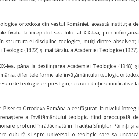
Ortodoxe
Române,
eologice ortodoxe din vestul României, această instituţie de
la
e fixate la începutul secolului al XlX-lea, prin înfiinţarea
aniversarea
n structura ei discipline teologice, mulţi dintre absolvenţii
a
lui Teologic (1822) şi mai târziu, a Academiei Teologice (1927).
25
XlX-lea, până la desfiinţarea Academiei Teologice (1948) şi
de
mânia, diferitele forme ale învăţământului teologic ortodox
ani
fesori de teologie de prestigiu, cu contribuţii semnificative la
de
la
 Biserica Ortodoxă Română a desfăşurat, la nivelul întregii
redeschiderea
e renaştere a învăţământului teologic, fiind preocupată de
Facultăţii
onare profund înrădăcinată în Tradiţia Sfinţilor Părinţi şi a
re cultură şi spre universal; o teologie care să unească
de