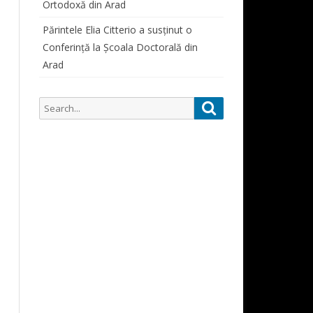
Ortodoxă din Arad
SIMPOZIOANE STUDENȚEȘTI
ORAR CONSULTAȚII PROFESORI
PARTICIPĂRI SIMPOZIOANE
Părintele Elia Citterio a susținut o
Conferință la Școala Doctorală din
CURSURI
Arad
ALUMNI
ALUMNI 1822-1948
Search
Search
DOCUMENTE STUDENȚI
for: