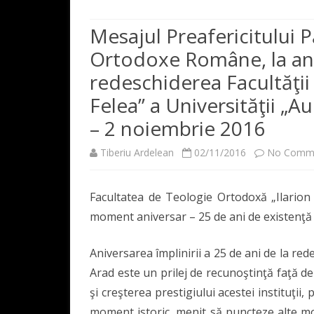
200 DE ANI
PREZENTAREA FACULTĂȚII
Mesajul Preafericitului P
DIRECTORII/RECTORII –
Ortodoxe Române, la ani
CONDUCEREA FACULTĂȚII
DECAN
INSTITUTULUI/ACADEMI
redeschiderea Facultăţii
RESURSĂ UMANĂ
DIRECTOR 
CORPUL PR
PROFESORII INSTITUTUL
Felea” a Universităţii „A
ACADEMIEI – FACULTĂȚII
CONSILIUL F
REPREZENTA
– 2 noiembrie 2016
UAV
DECANII FACULTĂȚII
CONSILIUL
Tiberiu Ardelean
02/11/2016
No Comm
COLECȚIA IN HONOREM
Facultatea de Teologie Ortodoxă „Ilarion V
moment aniversar – 25 de ani de existenţă
Aniversarea împlinirii a 25 de ani de la re
Arad este un prilej de recunoştinţă faţă d
şi creşterea prestigiului acestei instituţii,
moment istoric, menit să puncteze alte mo