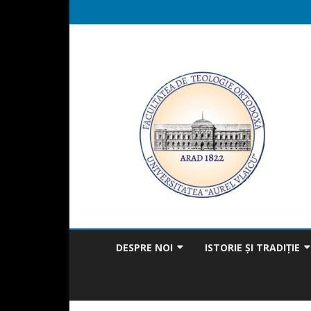
DESPRE NOI
ISTORIE ȘI TRADIȚIE
MISIUNEA FACULTĂȚII
BICENTENAR
MESAJUL DECANULUI
TRADIȚIA ÎN ACTUALITAT