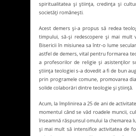
spiritualitatea şi ştiinţa, credinţa şi cu
societăţi româneşti.
Acest demers şi-a propus să redea teolog
timpului, să-şi redescopere şi mai mult v
Bisericii în misiunea sa într-o lume secular
astfel de demers, vital pentru formarea teol
a profesorilor de religie şi asistenţilor 
ştiinţa teologiei s-a dovedit a fi de bun au
prin programele comune, promovarea dialog
solide colaborări dintre teologie şi ştiinţă.
Acum, la împlinirea a 25 de ani de activitate
momentul când se văd roadele muncii, cule
înseamnă răspunsul omului la chemarea lu
şi mai mult să intensifice activitatea de 