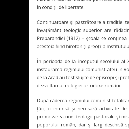
în condiţii de libertate.
Continuatoare şi păstrătoare a tradiţiei t
învăţământ teologic superior are rădăcinil
Preparandiei (1812) – şcoală ce conţinea î
acesteia fiind hirotoniţi preoţi; a Institutu
În perioada de la începutul secolului al 
instaurarea regimului comunist-ateu în Ro
de la Arad au fost slujite de episcopi şi pro
dezvoltarea teologiei ortodoxe române.
După căderea regimului comunist totalitar,
ţări, o intensă şi necesară activitate d
promovarea unei teologii pastorale şi misi
poporului român, dar şi larg deschisă sp