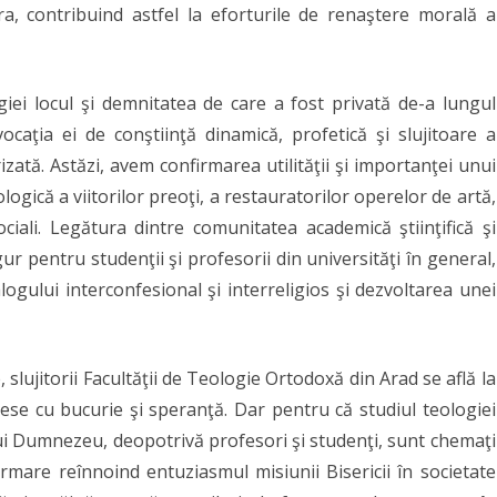
ltura, contribuind astfel la eforturile de renaştere morală a
Teologie
Ortodoxă
„Ilarion
iei locul şi demnitatea de care a fost privată de-a lungul
ocaţia ei de conştiinţă dinamică, profetică şi slujitoare a
V.
izată. Astăzi, avem confirmarea utilităţii şi importanţei unui
Felea”
ogică a viitorilor preoţi, a restauratorilor operelor de artă,
a
sociali. Legătura dintre comunitatea academică ştiinţifică şi
Universităţii
gur pentru studenţii şi profesorii din universităţi în general,
ului interconfesional şi interreligios şi dezvoltarea unei
„Aurel
Vlaicu”
din
, slujitorii Facultăţii de Teologie Ortodoxă din Arad se află la
se cu bucurie şi speranţă. Dar pentru că studiul teologiei
Arad,
i Dumnezeu, deopotrivă profesori şi studenţi, sunt chemaţi
30
formare reînnoind entuziasmul misiunii Bisericii în societate
octombrie